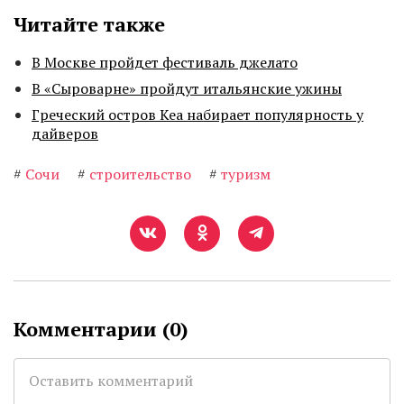
Читайте также
В Москве пройдет фестиваль джелато
В «Сыроварне» пройдут итальянские ужины
Греческий остров Кеа набирает популярность у
дайверов
#
Сочи
#
строительство
#
туризм
Комментарии (
0
)