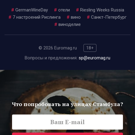
#
GermanWineDay
#
отели
#
Riesling Weeks Russia
#
7 настроений Рислинга
#
вино
#
Санкт-Петербург
#
виноделие
© 2026 Euromag.ru
18+
Вопросы и предложения:
sp@euromag.ru
Что попробовать на улицах Стамбула?