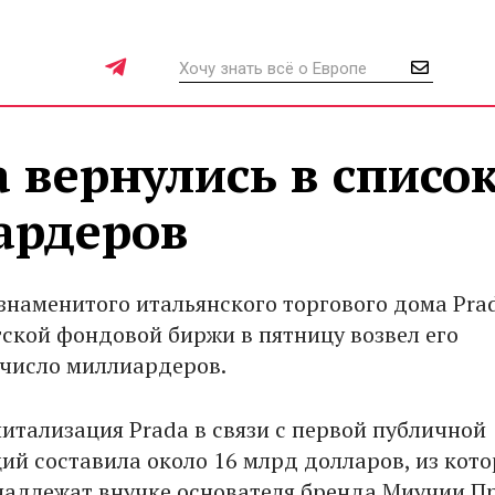
 вернулись в списо
ардеров
знаменитого итальянского торгового дома Pra
гской фондовой биржи в пятницу возвел его
 число миллиардеров.
итализация Prada в связи с первой публичной
ий составила около 16 млрд долларов, из кот
надлежат внучке основателя бренда Миучии П