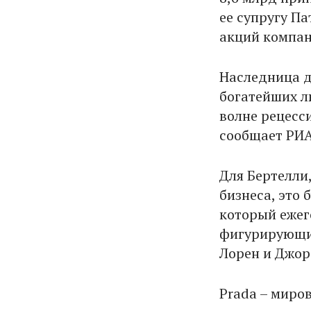
ее супругу П
акций компан
Наследница д
богатейших л
волне рецесс
сообщает РИА
Для Бертелли
бизнеса, это 
который ежег
фигурирующих
Лорен и Джо
Prada – миро