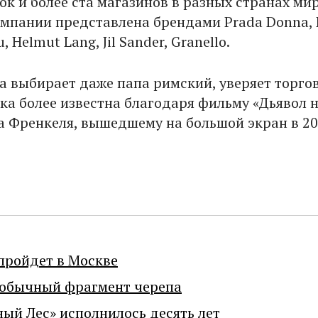
к и более ста магазинов в разных странах мир
мпании представлена брендами Prada Donna, 
 Helmut Lang, Jil Sander, Granello.
da выбирает даже папа римский, уверяет торго
рка более известна благодаря фильму «Дьявол 
а Френкеля, вышедшему на большой экран в 2
пройдет в Москве
еобычный фрагмент черепа
ный Лес» исполнилось десять лет