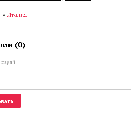
#
Италия
ии (
0
)
вать