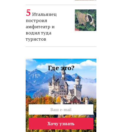
Итальянец
построил
амфитеатр и
водил туда
туристов
Где это?
Хочу узнать