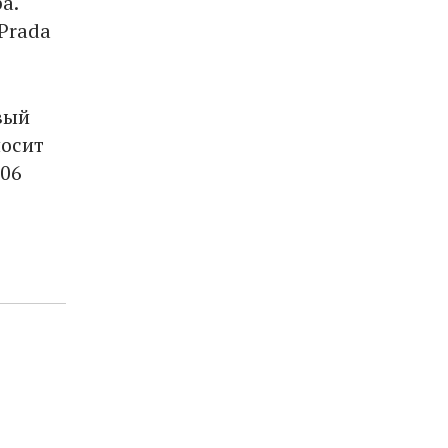
а.
Prada
вый
носит
006