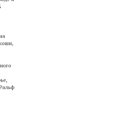
%
на
коши,
йного
ье,
 Ральф