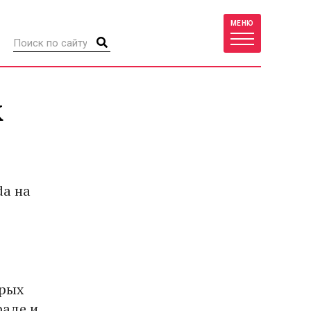
МЕНЮ
к
da на
орых
раде и