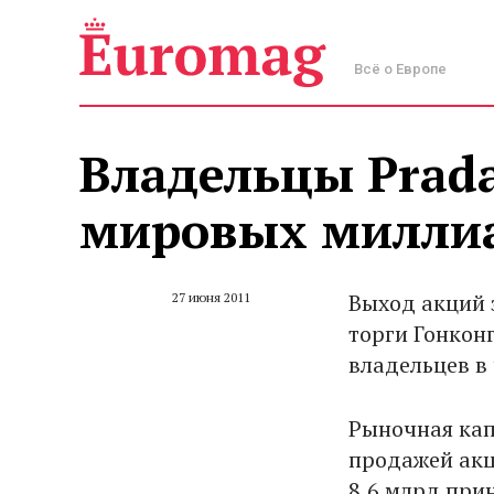
Всё о Европе
Владельцы Prada
мировых милли
Выход акций 
27 июня 2011
торги Гонкон
владельцев в
Рыночная кап
продажей акц
8,6 млрд при