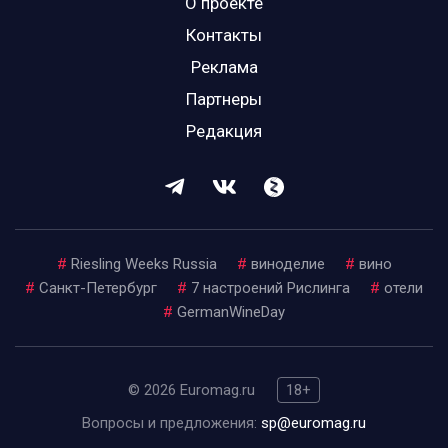
О проекте
Контакты
Реклама
Партнеры
Редакция
#
Riesling Weeks Russia
#
виноделие
#
вино
#
Санкт-Петербург
#
7 настроений Рислинга
#
отели
#
GermanWineDay
© 2026 Euromag.ru
18+
Вопросы и предложения:
sp@euromag.ru