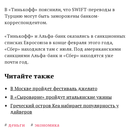
В «Тинькофф» пояснили, что SWIFT-переводы в
Турцию могут быть заморожены банком-
корреспондентом.
«Тинькофф» и Альфа-банк оказались в санкционных
списках Евросоюза в конце февраля этого года,
«Сбер» находился там с июля. Под американскими
санкциями Альфа-банк и «Сбер» находятся уже
почти год.
Читайте также
В Москве пройдет фестиваль джелато
В «Сыроварне» пройдут итальянские ужины
Греческий остров Кеа набирает популярность у
дайверов
#
деньги
#
экономика