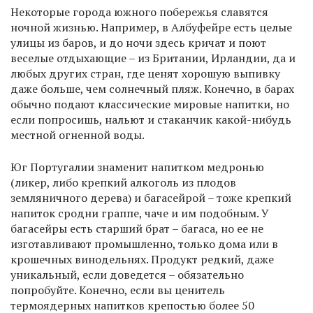
Некоторые города южного побережья славятся
ночной жизнью. Например, в Албуфейре есть целые
улицы из баров, и до ночи здесь кричат и поют
веселые отдыхающие – из Британии, Ирландии, да и
любых других стран, где ценят хорошую выпивку
даже больше, чем солнечный пляж. Конечно, в барах
обычно подают классические мировые напитки, но
если попросишь, нальют и стаканчик какой-нибудь
местной огненной воды.
Юг Португалии знаменит напитком медронью
(ликер, либо крепкий алкоголь из плодов
земляничного дерева) и багасейрой – тоже крепкий
напиток сродни граппе, чаче и им подобным. У
багасейры есть старший брат – багаса, но ее не
изготавливают промышленно, только дома или в
крошечных винодельнях. Продукт редкий, даже
уникальный, если доведется – обязательно
попробуйте. Конечно, если вы ценитель
термоядерных напитков крепостью более 50