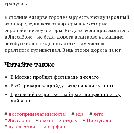
градусов.
В столице Алгарве городе Фару есть международный
аэропорт, куда летают чартеры и некоторые
европейские лоукостеры. Но даже если приземлитесь
в Лиссабоне – не беда, дорога в Алгарве на машине,
автобусе или поезде покажется вам частью
приятного путешествия. Ведь это же дорога на юг!
Читайте также
В Москве пройдет фестиваль джелато
В «Сыроварне» пройдут итальянские ужины
Греческий остров Кеа набирает популярность у
дайверов
#
достопримечательности
#
еда
#
лето
#
Лиссабон
#
океан
#
отдых
#
Португалия
#
путешествия
#
серфинг