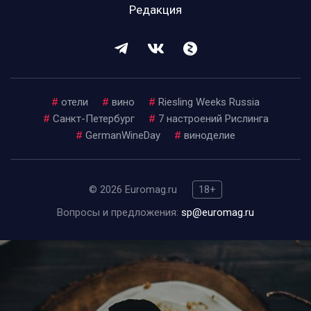
Редакция
#
отели
#
вино
#
Riesling Weeks Russia
#
Санкт-Петербург
#
7 настроений Рислинга
#
GermanWineDay
#
виноделие
© 2026 Euromag.ru
18+
Вопросы и предложения:
sp@euromag.ru