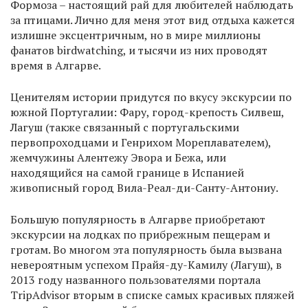
Формоза – настоящий рай для любителей наблюдать
за птицами. Лично для меня этот вид отдыха кажется
излишне эксцентричным, но в мире миллионы
фанатов birdwatching, и тысячи из них проводят
время в Алгарве.
Ценителям истории придутся по вкусу экскурсии по
южной Португалии: Фару, город-крепость Силвеш,
Лагуш (также связанный с португальскими
первопроходцами и Генрихом Мореплавателем),
жемчужины Алентежу Эвора и Бежа, или
находящийся на самой границе в Испанией
живописный город Вила-Реал-ди-Санту-Антониу.
Большую популярность в Алгарве приобретают
экскурсии на лодках по прибрежным пещерам и
гротам. Во многом эта популярность была вызвана
невероятным успехом Прайя-ду-Камилу (Лагуш), в
2013 году названного пользователями портала
TripAdvisor вторым в списке самых красивых пляжей