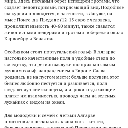
мира. Здесь песчаный берег испещрен гротами, что
создает неповторимый, потрясающий вид. Подобные
экскурсии проводятся, в частности, в Лагуше, на
мысе Понте-да-Пьедаде (12-15 евро с человека,
продолжительность 40-60 минут), также славятся
живописными пещерами и гротами побережья около
Карвоейру и Бенажила.
Особняком стоит португальский гольф. В Алгарве
настолько качественные поля и удобные отели по
соседству, что регион заслуженно признан самым
лучшим гольф-направлением в Европе. Слава
родилась не на пустом месте: больше полувека этот
бизнес любовно пестуется и развивается, поля
создают лучшие эксперты, и игроки-отдыхающие
платят им взаимностью, проводя часы на зеленых
лужайках с видом на океан.
Для молодежи и семей с детьми Алгарве
приготовило несколько аквапарков – кстати,
большая редкость, в остальной Португалии их вовсе