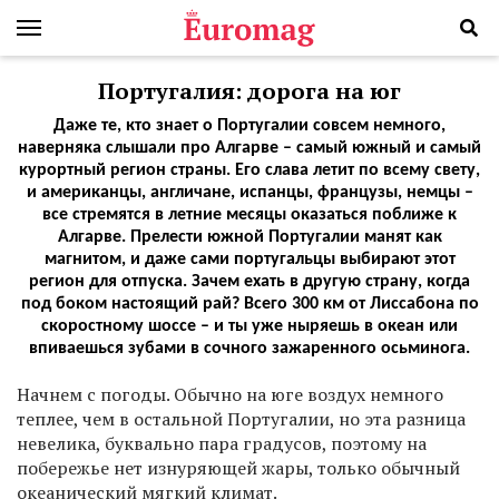
Португалия: дорога на юг
Даже те, кто знает о Португалии совсем немного,
наверняка слышали про Алгарве – самый южный и самый
курортный регион страны. Его слава летит по всему свету,
и американцы, англичане, испанцы, французы, немцы –
все стремятся в летние месяцы оказаться поближе к
Алгарве. Прелести южной Португалии манят как
магнитом, и даже сами португальцы выбирают этот
регион для отпуска. Зачем ехать в другую страну, когда
под боком настоящий рай? Всего 300 км от Лиссабона по
скоростному шоссе – и ты уже ныряешь в океан или
впиваешься зубами в сочного зажаренного осьминога.
Н
ачнем с погоды. Обычно на юге воздух немного
теплее, чем в остальной Португалии, но эта разница
невелика, буквально пара градусов, поэтому на
побережье нет изнуряющей жары, только обычный
океанический мягкий климат.