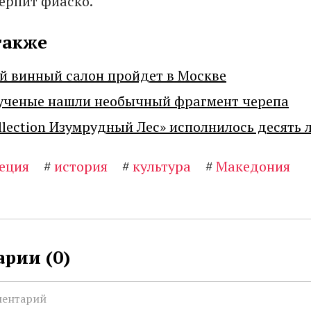
терпит фиаско.
также
й винный салон пройдет в Москве
ученые нашли необычный фрагмент черепа
llection Изумрудный Лес» исполнилось десять 
еция
#
история
#
культура
#
Македония
рии (
0
)