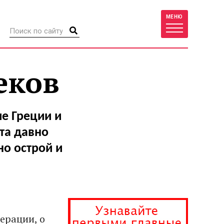
МЕНЮ
еков
е Греции и
та давно
но острой и
ерации, о