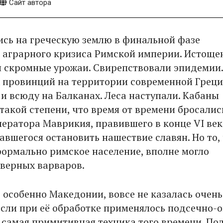
Сайт автора
ись на греческую землю в финальной фазе
 аграрного кризиса Римской империи. Истощ
 скромные урожаи. Свирепствовали эпидемии.
 провинций на территории современной Грец
 и всюду на Балканах. Леса наступали. Кабаны
такой степени, что время от времени бросалис
ператора Маврикия, правившего в конце VI век
авшегося остановить нашествие славян. Но то,
ормально римское население, вполне могло
еверных варваров.
, особенно Македонии, вовсе не казалась очень
если при её обработке применялось подсечно-о
 самая примитивная техника того времени. Пол