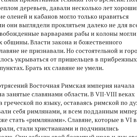
еплом деревьев, давали несколько лет хороши
ие оленей и кабанов могло только нравиться
ми они выглядели проклятьем далеко не для вс
свобожденные варварами рабы и колоны могли
их общины. Власти закона и божественного
лавяне не признавали. Но состоятельной и гор
лось укрываться от пришельцев в прибрежных
унктах. Брать их славяне не умели.
отрясений Восточная Римская империя начала
а занятые славянами области. В VII-VIII веках
 греческой по языку, оставаясь римской по ду
али себя римлянами, и всем подданным импе
же стать «римлянами». Славяне, которые в VI в
рали, стали христианами и подчинились
олю. Они забыли свой боевитый нрав и дух св