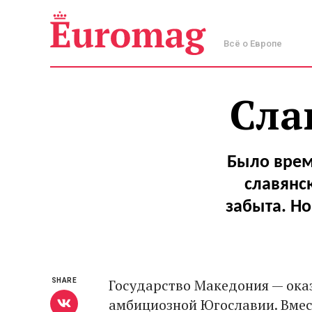
Всё о Европе
Сла
Было врем
славянс
забыта. Но
Государство Македония — ока
SHARE
амбициозной Югославии. Вмес