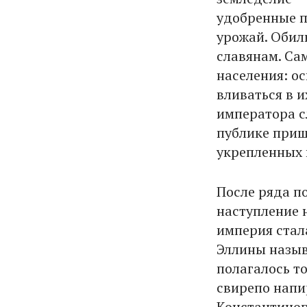
удобренные п
урожай. Обил
славянам. Са
населения: о
вливаться в 
императора с
публике приш
укрепленных п
После ряда п
наступление н
империя стала
Эллины назыв
полагалось то
свирепо напи
Константиноп