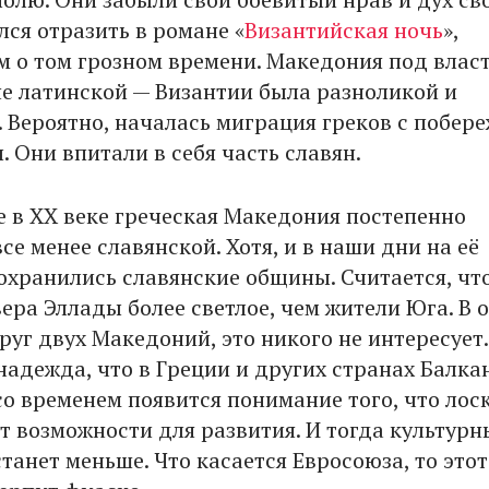
лся отразить в романе «
Византийская ночь
»,
 о том грозном времени. Македония под влас
не латинской — Византии была разноликой и
. Вероятно, началась миграция греков с побер
. Они впитали в себя часть славян.
е в XX веке греческая Македония постепенно
се менее славянской. Хотя, и в наши дни на её
охранились славянские общины. Считается, чт
ера Эллады более светлое, чем жители Юга. В 
руг двух Македоний, это никого не интересует.
надежда, что в Греции и других странах Балка
со временем появится понимание того, что лос
т возможности для развития. И тогда культурн
танет меньше. Что касается Евросоюза, то этот