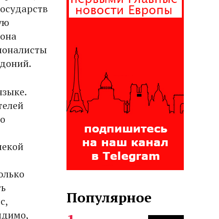
государств
ую
 она
ционалисты
едоний.
языке.
телей
го
лекой
олько
ть
Популярное
с,
идимо,