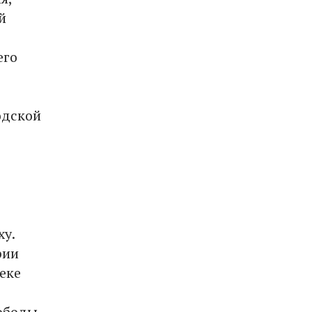
й
его
одской
ху.
рии
еке
ободы,