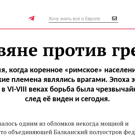
вяне против гр
я, когда коренное «римское» населени
кие племена являлись врагами. Эпоха э
 в VI-VIII веках борьба была чрезвычай
след её виден и сегодня.
залось одним из обломков некогда мощной и
то объединяющей Балканский полуостров фед