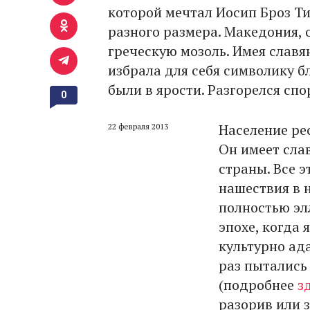
которой мечтал Иосип Броз Ти
разного размера. Македония, 
греческую мозоль. Имея славя
избрала для себя символику 
были в ярости. Разгорелся сп
0
Население ре
22 февраля 2013
Он имеет сла
страны. Все 
нашествия в 
полностью эл
эпохе, когда
культурно ад
раз пытались
(подробнее
з
разорив или з