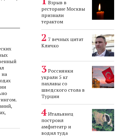
Взрыв в
ресторане Москвы
признали
терактом
7 вечных цитат
Кличко
еских
ных
твенный
ал
Россиянки
 на
украли 5 кг
годах
пахлавы со
ции
шведского стола в
ьно
Турции
тингом.
аний,
ах,
Итальянец
построил
амфитеатр и
водил туда