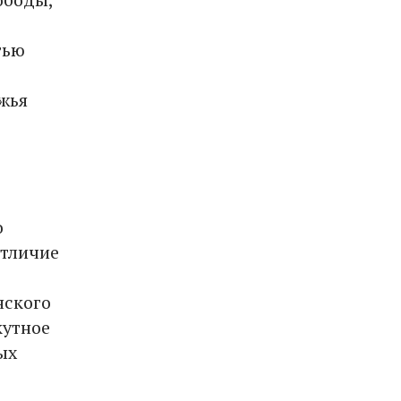
тью
ежья
о
отличие
нского
кутное
ых