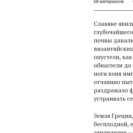
68 материалов
Славяне явил
глубочайшего
почвы давали
византийских
опустели, как
обнаглели до 
ноги коня им
отчаянно пыт
раздражало ф
устраивать с
Земля Греции
бесплодной, 
земледелие —