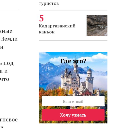
туристов
Кадаргаванский
енные
каньон
 Земли
ии
Где это?
ь под
а и
 что
Хочу узнать
гневое
я,