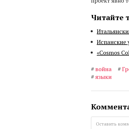
проект явно 
Читайте 
Итальянски
Испанские 
«Cosmos Co
#
война
#
Гр
#
языки
Коммента