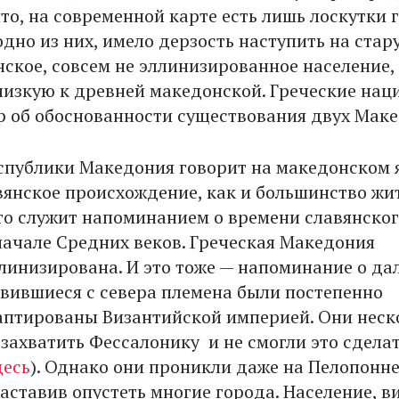
то, на современной карте есть лишь лоскутки 
одно из них, имело дерзость наступить на стар
нское, совсем не эллинизированное население,
близкую к древней македонской. Греческие на
ор об обоснованности существования двух Мак
спублики Македония говорит на македонском 
вянское происхождение, как и большинство жи
это служит напоминанием о времени славянско
начале Средних веков. Греческая Македония
линизирована. И это тоже — напоминание о да
 явившиеся с севера племена были постепенно
аптированы Византийской империей. Они неск
 захватить Фессалонику и не смогли это сдела
десь
). Однако они проникли даже на Пелопонне
аставив опустеть многие города. Население, в