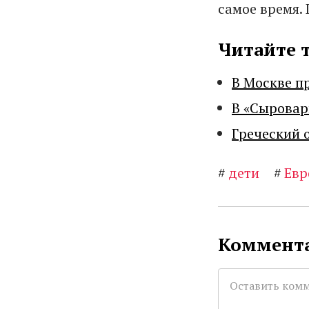
самое время. 
Читайте 
В Москве п
В «Сыровар
Греческий 
#
дети
#
Евр
Коммента