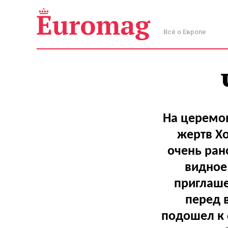
Всё о Европе
На церемо
жертв Хо
очень ран
видное 
приглаше
перед 
подошел к 