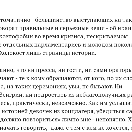
птоматично - большинство выступающих на та
оворят правильные и серьезные вещи - об ира
е ксенофобии во время кризиса, нескрываемом
 отдельных парламентариев и молодом покол
 Холокост лишь страницы истории.
анно, что ни пресса, ни гости, ни сами оратор
чают - те к кому обращаются, от кого, по их сл
а, на таких церемониях, увы, не бывают. Ни
 Венгрии, ни подростков из неблагополучных 
десь, практически, невозможно. Как им услыша
 историей девочек из концлагеря, убедиться с
 должно повториться» лично мне - непонятно. Х
 начать говорить, даже с тем с кем не хочется,