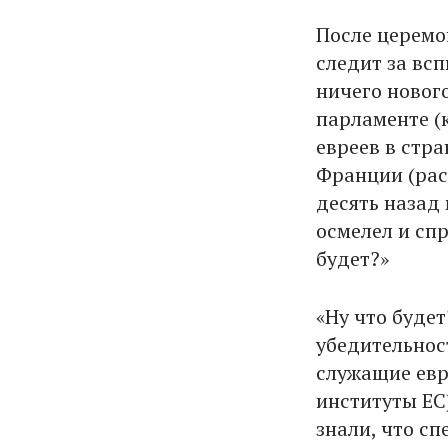
После церемон
следит за вс
ничего нового
парламенте (
евреев в стра
Франции (рас
десять назад
осмелел и спр
будет?»
«Ну что будет
убедительност
служащие евр
институты ЕС
знали, что сп