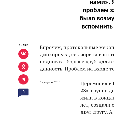
нами». 
проблем з
было возмут
вспомнить 
Впрочем, протокольные мероп
SHARE
дипкорпуса, секьюрити в шта
подносах - больше клуб «для с
данность. Проблем на входе т
Церемония в 
5 февраля 2013
28», группе д
0
жили в концл
лет, создали
друг другу. А