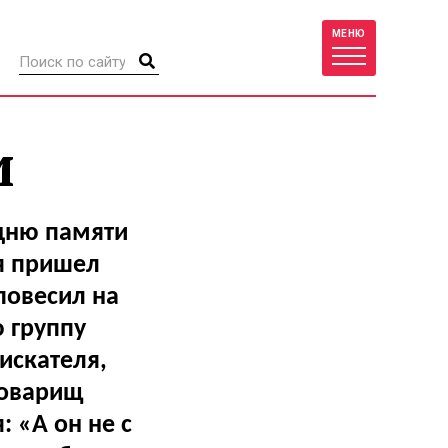
МЕНЮ
и
дню памяти
 я пришел
повесил на
ю группу
искателя,
товарищ
 «А он не с