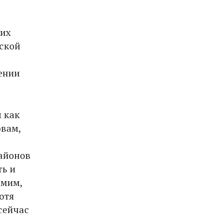
ких
нской
ении
ы как
овам,
районов
ть и
амим,
отя
 сейчас