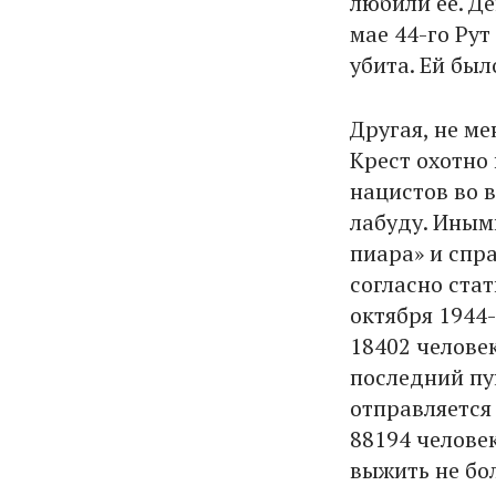
любили ее. Де
мае 44-го Ру
убита. Ей был
Другая, не ме
Крест охотно 
нацистов во 
лабуду. Иным
пиара» и спра
согласно стат
октября 1944
18402 челове
последний пун
отправляется 
88194 человек
выжить не бол