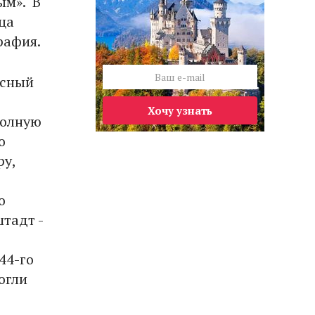
ым». В
ца
рафия.
асный
Хочу узнать
полную
о
ру,
8
о
тадт -
44-го
огли