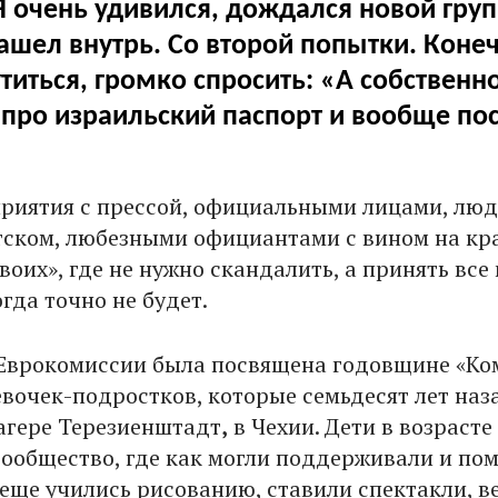
Я очень удивился, дождался новой груп
ашел внутрь. Со второй попытки. Коне
иться, громко спросить: «А собственн
про израильский паспорт и вообще по
риятия с прессой, официальными лицами, люд
тском, любезными официантами с вином на кр
воих», где не нужно скандалить, а принять все
огда точно не будет.
Еврокомиссии была посвящена годовщине «К
евочек-подростков, которые семьдесят лет наз
агере Терезиенштадт
,
в Чехии. Дети в возрасте
 сообщество, где как могли поддерживали и по
 еще учились рисованию, ставили спектакли, в