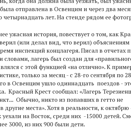
нь, когда она должна была уезжать, был ужасн
т была отправлена в Освенцим и через два меся
о четырнадцать лет. На стенде рядом ее фотог
нее ужасная история, повествует о том, как Кр
верил (или делал вид, что верил) объяснениям
время инспекций концлагеря. Писал в отчетах 
и словами, лагерь был создан для «правильног
влялся с этой функцией «на отлично». К приме
истике, только за месяц - с 28-го сентября по 2
-го в Освенцим ушло одиннадцать поездов - эт
ка. Красный Крест сообщал: «Лагерь Терезиенш
кт... Обычно, никто из попавших в гетто не
в другие места». Хотя в реальности, к октябрю 
 уехали на Восток, среди них -15000 детей. См
ее 3000, из них 900 были дети.