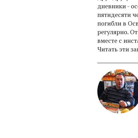
дневники - ос
пятидесяти ч
погибли в Ос
регулярно. О
вместе с инс
Читать эти за