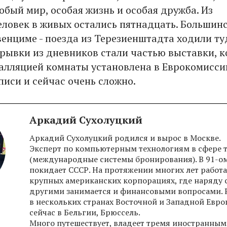
обый мир, особая жизнь и особая дружба. Из
еловек в живых остались пятнадцать. Большин
венциме - поезда из Терезиенштадта ходили ту
трывки из дневников стали частью выставки, к
талляцией комнаты установлена в Еврокомисси
писи и сейчас очень сложно.
Аркадий Сухолуцкий
Аркадий Сухолуцкий родился и вырос в Москве.
Эксперт по компьютерным технологиям в сфере 
(международные системы бронирования). В 91-о
покидает СССР. На протяжении многих лет работа
крупных американских корпорациях, где наряду 
другими занимается и финансовыми вопросами. 
в нескольких странах Восточной и Западной Евро
сейчас в Бельгии, Брюссель.
Много путешествует, владеет тремя иностранны