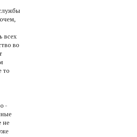
 службы
очем,
ь всех
ство во
т
м
е то
о -
вные
е не
уже