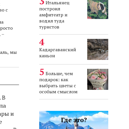
Итальянец
м
построил
во с
амфитеатр и
водил туда
на
туристов
просто
 –
Кадаргаванский
аль, мы
каньон
Больше, чем
подарок: как
выбрать цветы с
особым смыслом
 В
ала
ары и
Где это?
е