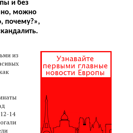
пы и без
чно, можно
о, почему?»,
скандалить.
ьми из
асивых
 как
омнаты
ад
 12-14
могали
ели