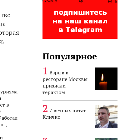
ство
да
оторая
и.
Популярное
Взрыв в
ресторане Москвы
признали
туризма
терактом
м
ет в
7 вечных цитат
с
Кличко
Работал
пы,
ми