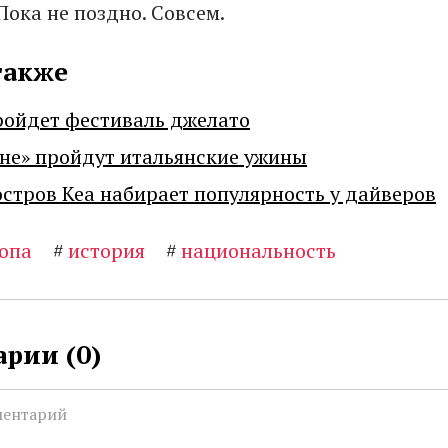
Пока не поздно. Совсем.
также
ройдет фестиваль джелато
не» пройдут итальянские ужины
остров Кеа набирает популярность у дайверов
опа
#
история
#
национальность
рии (
0
)