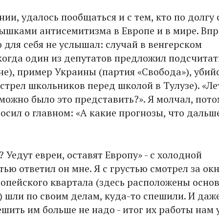
ии, удалось пообщаться и с тем, кто по долгу
пышками антисемитизма в Европе и в мире. Впр
 для себя не услышал: случай в венгерском
когда один из депутатов предложил подсчитат
не), пример Украины (партия «Свобода»), убий
стрел школьников перед школой в Тулузе). «Ле
 можно было это представить?». Я молчал, пото
осил о главном: «А какие прогнозы, что дальш
? Уедут евреи, оставят Европу» - с холодной
ью ответил он мне. Я с грустью смотрел за окн
опейского квартала (здесь расположены осно
) шли по своим делам, куда-то спешили. И даж
ешить им больше не надо - итог их работы нам 