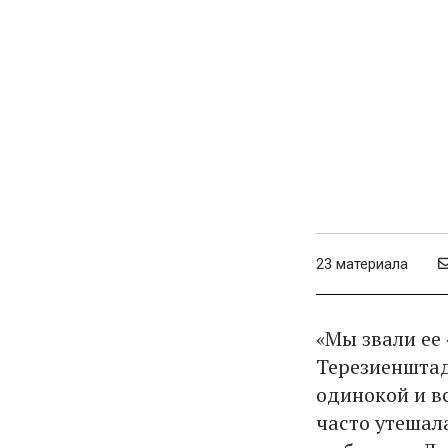
23 материала
«Мы звали ее 
Терезиенштад
одинокой и вс
часто утешала