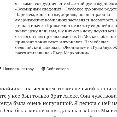
языками, сотрудничает с «Газетой.ру» и журнало
«Всемирный следопыт». Глубокое духовное родст
Парижем, конечно же, хорошо, но опыт работы в
американских компаниях заставляет посмотреть 
деньги иначе. «Прижимистые в быту европейцы 
знают цену деньгам, и у них есть чему поучиться»,
сказал он нам при знакомстве. Из Москвы обычно
привозит тонну газет и журналов. Нам обещал
бельгийский шоколад: «Леонидас» и «Гудайву». Ж
рассчитывали на «Пьер Марколини».
Написать автору
Сайт автора
«зайчик» - на чешском это «маленький кролик».
те у нее был только брат Алекс. Она чувствов
егда была очень испуганной. Я делила с ней н
. Она была милой и нуждалась в заботе. Мы вс