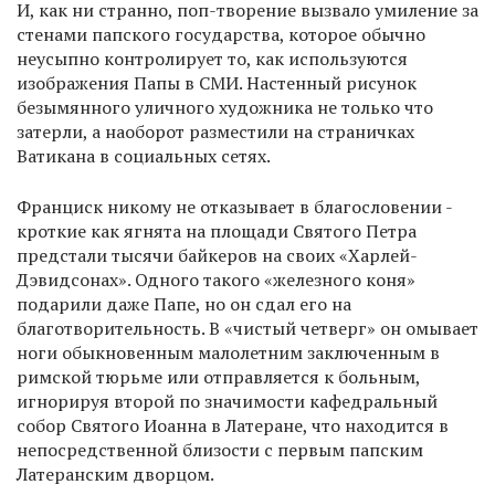
И, как ни странно, поп-творение вызвало умиление за
стенами папского государства, которое обычно
неусыпно контролирует то, как используются
изображения Папы в СМИ. Настенный рисунок
безымянного уличного художника не только что
затерли, а наоборот разместили на страничках
Ватикана в социальных сетях.
Франциск никому не отказывает в благословении -
кроткие как ягнята на площади Святого Петра
предстали тысячи байкеров на своих «Харлей-
Дэвидсонах». Одного такого «железного коня»
подарили даже Папе, но он сдал его на
благотворительность. В «чистый четверг» он омывает
ноги обыкновенным малолетним заключенным в
римской тюрьме или отправляется к больным,
игнорируя второй по значимости кафедральный
собор Святого Иоанна в Латеране, что находится в
непосредственной близости с первым папским
Латеранским дворцом.