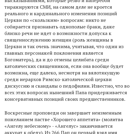
высказываниями, которые резво и наперебой
тиражируются СМИ, на самом деле не кроется
реального и кардинального изменения позиций
Церкви по «скользким» вопросам: никто не
собирается признавать однополые браки, даже
близко речи не идет о возможности допуска к
священнослужению женщин (роль женщины в
Церкви и так очень значима, учитывая, что один из
главных персонажей поклонения является
Богоматерь), да и до отмены целибата среди
католических священников, если она вообще будет
возможна, еще далеко, несмотря на вялотякущую
среди иерархов Римско-католической церкви
дискуссию и скандалы о педофилии. Известно, что во
всех этих вопросах нынешний Папа придерживается
консервативных позиций своих предшественников.
Воскресные проповеди он завершает неизменным
пожеланием пастве «Хорошего аппетита» (молитва
«Ангелу небесному» - «Ангелус» заканчивается
аккурат к обеду). Из 266 Пап он первый взял имя