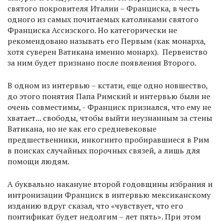
святого покровителя Италии – Франциска, в честь
одного из самых почитаемых католиками святого
Франциска Ассизского. Но категорически не
рекомендовано называть его Первым (как монарха,
хотя суверен Ватикана именно монарх). Первенство
за ним будет признано после появления Второго.
В одном из интервью – кстати, еще одно новшество,
до этого понятия Папа Римский и интервью были не
очень совместимы, - Франциск признался, что ему не
хватает... свободы, чтобы выйти неузнанным за стены
Ватикана, но не как его средневековые
предшественники, инкогнито пробиравшиеся в Рим
в поисках случайных порочных связей, а лишь для
помощи людям.
А буквально накануне второй годовщины избрания и
интронизации Франциск в интервью мексиканскому
изданию вдруг сказал, что «чувствует, что его
понтификат будет недолгим – лет пять». При этом