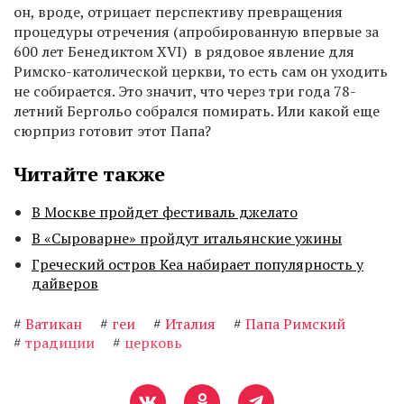
он, вроде, отрицает перспективу превращения
процедуры отречения (апробированную впервые за
600 лет Бенедиктом XVI) в рядовое явление для
Римско-католической церкви, то есть сам он уходить
не собирается. Это значит, что через три года 78-
летний Бергольо собрался помирать. Или какой еще
сюрприз готовит этот Папа?
Читайте также
В Москве пройдет фестиваль джелато
В «Сыроварне» пройдут итальянские ужины
Греческий остров Кеа набирает популярность у
дайверов
#
Ватикан
#
геи
#
Италия
#
Папа Римский
#
традиции
#
церковь