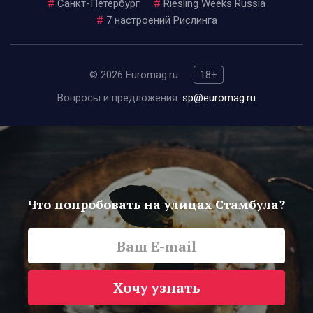
#
Санкт-Петербург
#
Riesling Weeks Russia
#
7 настроений Рислинга
© 2026 Euromag.ru
18+
Вопросы и предложения:
sp@euromag.ru
Что попробовать на улицах Стамбула?
Хочу узнать