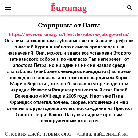
Сюрпризы от Папы
https://www.euromag.ru/lifestyle/sobor-svjatogo-petra/
Оставим ватиканистам глубокомысленный анализ реформ
римской Курии и тайного смысла произведенных
назначений. Они, может, и знают все установки Второго
ватиканского собора и помнят всех Пап наперечет - от
апостола Петра, но ни один из них не назвал среди
«папабиле» (наиболее очевидных кандидатов) во время
последнего конклава аргентинского кардинала Хорхе
Марию Бергольо, хотя он был главным претендентом
наряду с Йозефом Ратцингером (который стал Папой
Бенедиктом XVI) еще в 2005 году. И вот уже Папа
Франциск отметил, точнее, скорее, католический мир
отметил вторую годовщину его восхождения на Престол
Святого Петра. Какого Папу мы видим - простым
невооруженным взглядом.
С
первых дней, первых слов – «Папа, найденный на