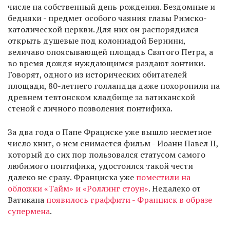
числе на собственный день рождения. Бездомные и
бедняки - предмет особого чаяния главы Римско-
католической церкви. Для них он распорядился
открыть душевые под колоннадой Бернини,
величаво опоясывающей площадь Святого Петра, а
во время дождя нуждающимся раздают зонтики.
Говорят, одного из исторических обитателей
площади, 80-летнего голландца даже похоронили на
древнем тевтонском кладбище за ватиканской
стеной с личного позволения понтифика.
За два года о Папе Фрациске уже вышло несметное
число книг, о нем снимается фильм - Иоанн Павел II,
который до сих пор пользовался статусом самого
любимого понтифика, удостоился такой чести
далеко не сразу. Франциска уже
поместили на
обложки «Тайм» и «Роллинг стоун»
. Недалеко от
Ватикана
появилось граффити - Франциск в образе
супермена
.