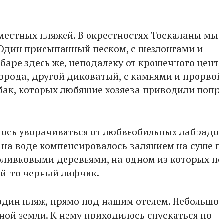
 местных пляжей. В окрестностях Тоскаланы мы
 Один присыпанный песком, с шезлонгами и
 баре здесь же, неподалеку от крошечного цен
орода, другой диковатый, с камнями и прорво
бак, которых любящие хозяева приводили поп
ось уворачиваться от любвеобильных лабрадо
 на воде компенсировалось валянием на суше 
ливковыми деревьями, на одном из которых 
ей-то черный лифчик.
один пляж, прямо под нашим отелем. Небольш
ной земли. К нему приходилось спускаться по