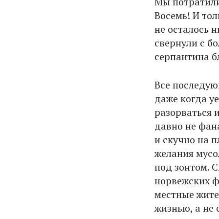
Мы потратили
Восемь! И тол
не осталось н
свернули с б
серпантина б
Все последую
даже когда у
разорваться и
давно не фан
и скучно на п
желания мусо
под зонтом. С
норвежских ф
местные жите
жизнью, а не 