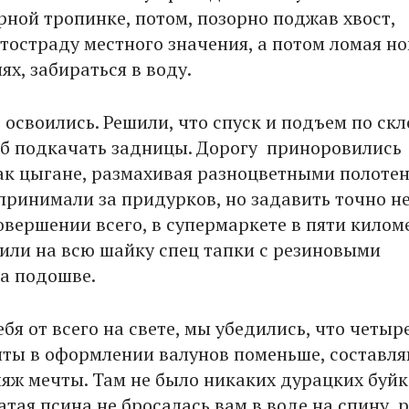
рной тропинке, потом, позорно поджав хвост,
тостраду местного значения, а потом ломая но
ях, забираться в воду.
освоились. Решили, что спуск и подъем по скл
б подкачать задницы. Дорогу приноровились
как цыгане, размахивая разноцветными полоте
 принимали за придурков, но задавить точно н
овершении всего, в супермаркете в пяти килом
пили на всю шайку спец тапки с резиновыми
а подошве.
бя от всего на свете, мы убедились, что четыр
ты в оформлении валунов поменьше, составл
яж мечты. Там не было никаких дурацких буйк
тая псина не бросалась вам в воде на спину, 