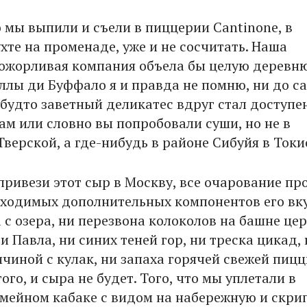
о мы выпили и съели в пиццерии Cantinone, в
хте на променаде, уже и не сосчитать. Наша
ожорливая компания объела бы целую деревню
ллы ди Буффало я и правда не помню, ни до с
 будто заветный деликатес вдруг стал доступе
м или словно вы попробовали суши, но не в
верской, а где-нибудь в районе Сибуйя в Токи
привези этот сыр в Москву, все очарование пр
бходимых дополнительных компонентов его вку
 с озера, ни перезвона колоколов на башне це
и Павла, ни синих теней гор, ни треска цикад,
чиной с кулак, ни запаха горячей свежей пицц
того, и сыра не будет. Того, что мы уплетали в
мейном кабаке с видом на набережную и скри