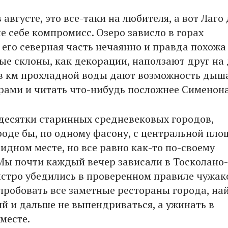
 августе, это все-таки на любителя, а вот Лаго
е себе компромисс. Озеро зависло в горах
 его северная часть нечаянно и правда похожа
ые склоны, как декорации, наползают друг на 
кв км прохладной воды дают возможность дыш
ами и читать что-нибудь посложнее Сименона
 десятки старинных средневековых городов,
роде бы, по одному фасону, с центральной пл
идном месте, но все равно как-то по-своему
Мы почти каждый вечер зависали в Тосколано-
стро убедились в проверенном правиле чужак
пробовать все заметные рестораны города, на
й и дальше не выпендриваться, а ужинать в
месте.