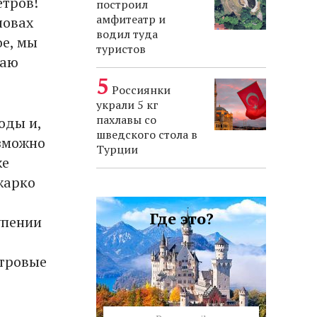
етров!
построил
амфитеатр и
ловах
водил туда
ое, мы
туристов
раю
Россиянки
украли 5 кг
пахлавы со
оды и,
шведского стола в
озможно
Турции
же
жарко
Где это?
упении
етровые