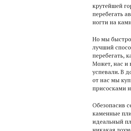
крутейшей го
перебегать ав
ногти на камн
Но мы быстро 
лучший спосо
перебегать, 
Может, нас и
успевали. В д
от нас мы ку
присосками н
Обезопасив се
каменные пли
идеальный пл
никакая лохма