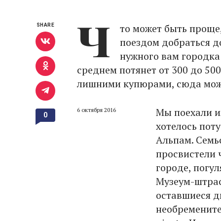
Ч
то может быть проще,
SHARE
поездом добраться до
нужного вам городка 
среднем потянет от 300 до 500
лишними купюрами, сюда можн
Мы поехали и
6 октября 2016
0
хотелось пот
Альпам. Семь
просвистели 
городе, погул
Музеум-штрас
оставшиеся д
необремените