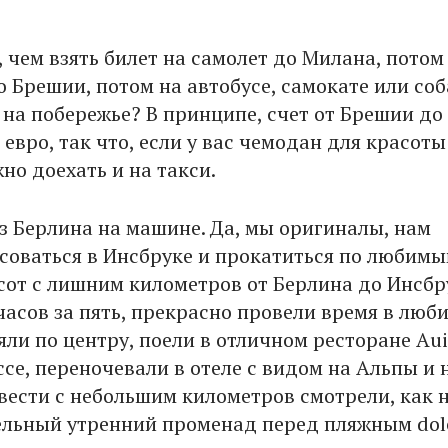
 чем взять билет на самолет до Милана, пото
 Брешии, потом на автобусе, самокате или соб
на побережье? В принципе, счет от Брешии до 
 евро, так что, если у вас чемодан для красот
о доехать и на такси.
з Берлина на машине. Да, мы оригиналы, нам
усоваться в Инсбруке и прокатиться по любим
сот с лишним километров от Берлина до Инсб
часов за пять, прекрасно провели время в люб
яли по центру, поели в отличном ресторане Aui
се, переночевали в отеле с видом на Альпы и 
вести с небольшим километров смотрели, как 
льный утренний променад перед пляжным dolc