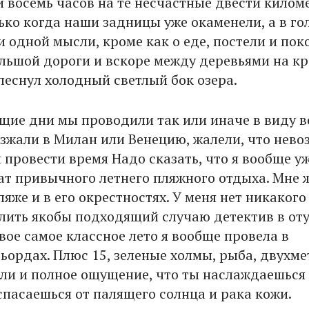
 восемь часов на те несчастные двести килом
ько когда наши задницы уже окаменели, а в го
и одной мысли, кроме как о еде, постели и пок
ольшой дороги и вскоре между деревьями на к
леснул холодный светлый бок озера.
щие дни мы проводили так или иначе в виду в
езжали в Милан или Венецию, жалели, что нев
 провести время Надо сказать, что я вообще у
ат привычного летнего пляжного отдыха. Мне 
ляже и в его окрестностях. У меня нет никакого
лить якобы подходящий случаю детектив в от
вое самое классное лето я вообще провела в
ьордах. Плюс 15, зеленые холмы, рыба, двухм
ли и полное ощущение, что ты наслаждаешься
спасаешься от палящего солнца и рака кожи.