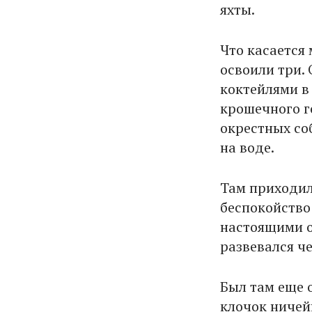
яхты.
Что касается
освоили три.
коктейлями в
крошечного г
окрестных со
на воде.
Там приходил
беспокойство
настоящими о
развевался ч
Был там еще 
клочок ничей