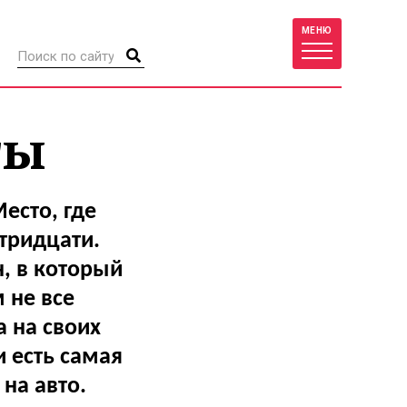
МЕНЮ
ты
есто, где
тридцати.
, в который
 не все
 на своих
и есть самая
 на авто.