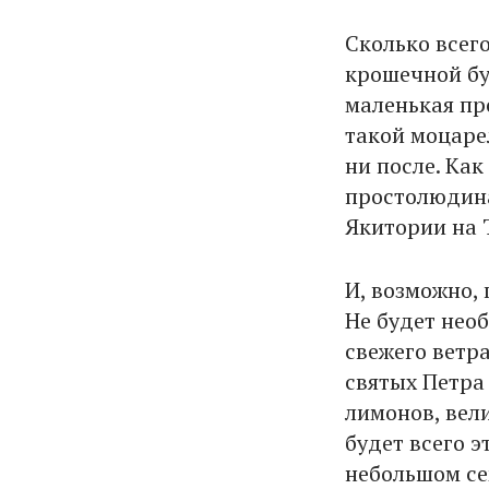
Сколько всег
крошечной бу
маленькая пр
такой моцаре
ни после. Как
простолюдина
Якитории на Т
И, возможно, 
Не будет нео
свежего ветра
святых Петра 
лимонов, вели
будет всего э
небольшом се