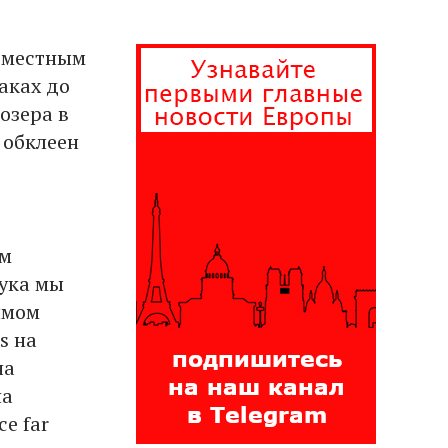
м местным
аках до
озера в
ы обклеен
ым
рука мы
имом
s на
на
на
e far