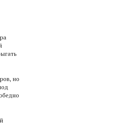
тра
й
рыгать
ров, но
под
победно
ой