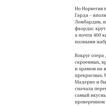
Но Норвегия в
Гарда – вполн
Ломбардии, и
фьорды: крут
а почти 400 
полными жабр
Вокруг озера
скроенных, в
и храмом на в
прекрасных. 
Мадерно и бы
сначала пере
самый вкусны
проверенном 