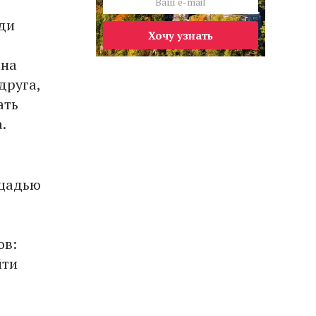
 ди
Хочу узнать
 на
друга,
ать
.
ощадью
ов:
йти