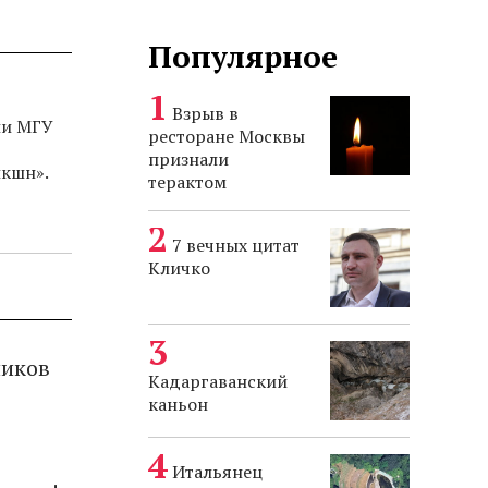
Популярное
Взрыв в
ии МГУ
ресторане Москвы
признали
икшн».
терактом
7 вечных цитат
Кличко
ников
Кадаргаванский
каньон
Итальянец