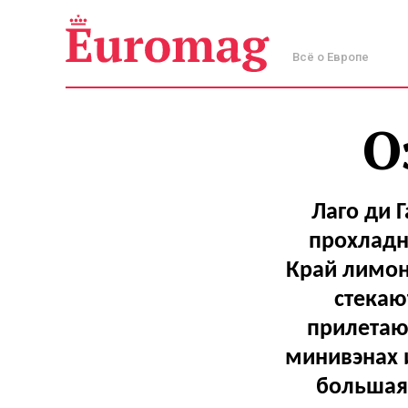
Всё о Европе
О
Лаго ди 
прохладн
Край лимон
стекаю
прилетаю
минивэнах и
большая 