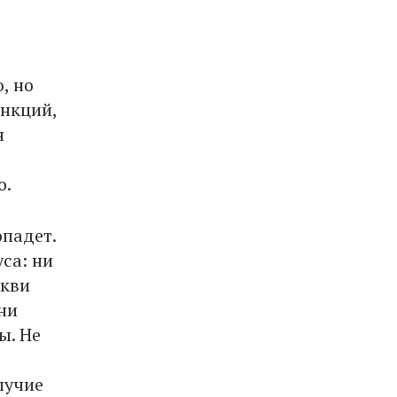
, но
анкций,
н
о.
опадет.
са: ни
ркви
 ни
ы. Не
пучие