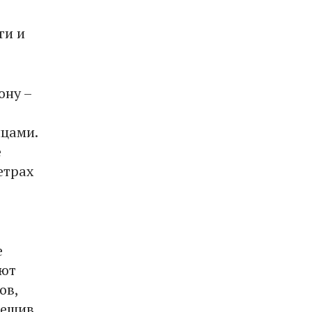
ги и
ону –
нцами.
е
етрах
е
яют
ов,
решив,