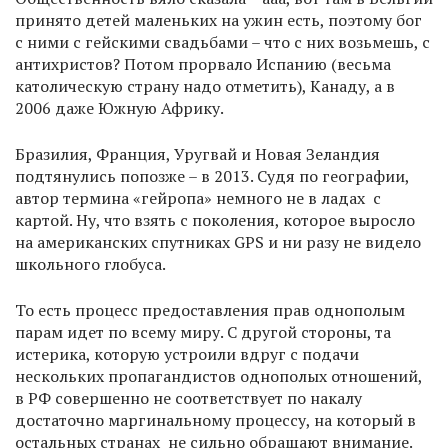
принято детей маленьких на ужин есть, поэтому бог
с ними с гейскими свадьбами – что с них возьмешь, с
антихристов? Потом прорвало Испанию (весьма
католическую страну надо отметить), Канаду, а в
2006 даже Южную Африку.
Бразилия, Франция, Уругвай и Новая Зеландия
подтянулись попозже – в 2013. Судя по географии,
автор термина «гейропа» немного не в ладах с
картой. Ну, что взять с поколения, которое выросло
на американских спутниках GPS и ни разу не видело
школьного глобуса.
То есть процесс предоставления прав однополым
парам идет по всему миру. С другой стороны, та
истерика, которую устроили вдруг с подачи
нескольких пропагандистов однополых отношений,
в РФ совершенно не соответствует по накалу
достаточно маргинальному процессу, на который в
остальных странах не сильно обращают внимание.