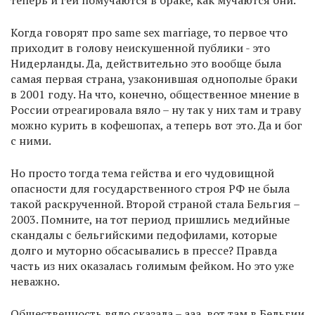
теперь и геи помучаются в браке, как мучаются они.
Когда говорят про same sex marriage, то первое что
приходит в голову неискушенной публики - это
Нидерланды. Да, действительно это вообще была
самая первая страна, узаконившая однополые браки
в 2001 году. На что, конечно, общественное мнение в
России отреагировала вяло – ну так у них там и траву
можно курить в кофешопах, а теперь вот это. Да и бог
с ними.
Но просто тогда тема гейства и его чудовищной
опасности для государственного строя РФ не была
такой раскрученной. Второй страной стала Бельгия –
2003. Помните, на тот период пришлись медийные
скандалы с бельгийскими педофилами, которые
долго и муторно обсасывались в прессе? Правда
часть из них оказалась голимым фейком. Но это уже
неважно.
Общественность вяло сказала – ааа, вот там в Бельгии