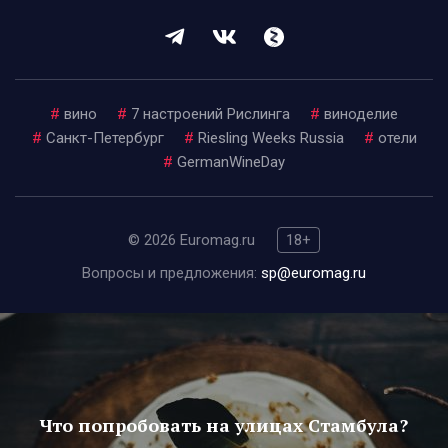
#
вино
#
7 настроений Рислинга
#
виноделие
#
Санкт-Петербург
#
Riesling Weeks Russia
#
отели
#
GermanWineDay
© 2026 Euromag.ru
18+
Вопросы и предложения:
sp@euromag.ru
Что попробовать на улицах Стамбула?