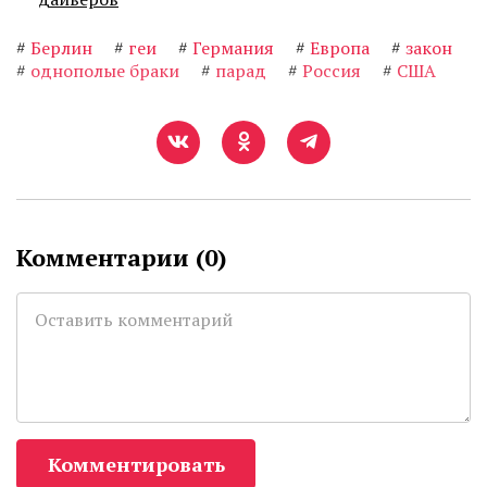
#
Берлин
#
геи
#
Германия
#
Европа
#
закон
#
однополые браки
#
парад
#
Россия
#
США
Комментарии (
0
)
Комментировать