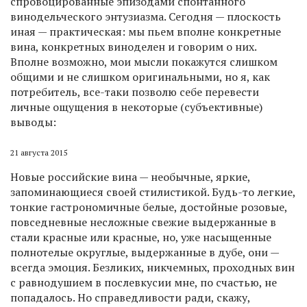
спровоцированные эпизодами спонтанного
винодельческого энтузиазма. Сегодня — плоскость
иная — практическая: мы пьем вполне конкретные
вина, конкретных виноделен и говорим о них.
Вполне возможно, мои мысли покажутся слишком
общими и не слишком оригинальными, но я, как
потребитель, все-таки позволю себе перевести
личные ощущения в некоторые (субъективные)
выводы:
21 августа 2015
Новые российские вина — необычные, яркие,
запоминающиеся своей стилистикой. Будь-то легкие,
тонкие гастрономичные белые, достойные розовые,
повседневные несложные свежие выдержанные в
стали красные или красные, но, уже насыщенные
полнотелые округлые, выдержанные в дубе, они —
всегда эмоция. Безликих, никчемных, проходных вин
с равнодушием в послевкусии мне, по счастью, не
попадалось. Но справедливости ради, скажу,