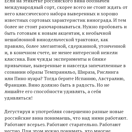
Если на этикетке российского вина обозначен
международный сорт, скорее всего не стоит ждать от
него классического набора выверенных и хорошо
известных сортовых характеристик винограда. И тем
более не стоит разочаровываться. Нужно пробовать и
быть готовым к новым акцентам, к необычной
нешаблонной винодельческой трактовке, как
правило, более элегантной, сдержанной, утонченной
и, в конечном счете, не менее интересной нежели
классика. Вам чужды эксперименты и ближе
привычные, выверенные и навсегда запечатленные в
сознании образы Темпранильо, Шираза, Рислинга
или Пино нуара? Тогда берите Испанию, Австралию,
Францию. Вино должно быть в радость. Но не
лишайте его способности удивлять, а себя
удивляться!
Дегустируя и употребляя совершенно разные новые
российские вина понимаешь, что над ними работают.
Работают всерьез. Работают старательно. Работают
честно. При этом нужно понимать, что многие,