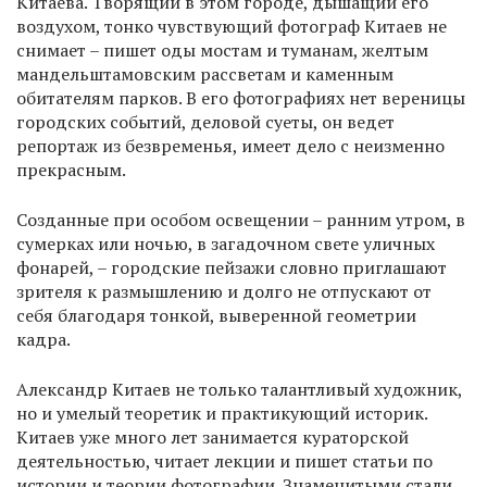
Китаева. Творящий в этом городе, дышащий его
воздухом, тонко чувствующий фотограф Китаев не
снимает – пишет оды мостам и туманам, желтым
мандельштамовским рассветам и каменным
обитателям парков. В его фотографиях нет вереницы
городских событий, деловой суеты, он ведет
репортаж из безвременья, имеет дело с неизменно
прекрасным.
Созданные при особом освещении – ранним утром, в
сумерках или ночью, в загадочном свете уличных
фонарей, – городские пейзажи словно приглашают
зрителя к размышлению и долго не отпускают от
себя благодаря тонкой, выверенной геометрии
кадра.
Александр Китаев не только талантливый художник,
но и умелый теоретик и практикующий историк.
Китаев уже много лет занимается кураторской
деятельностью, читает лекции и пишет статьи по
истории и теории фотографии. Знаменитыми стали