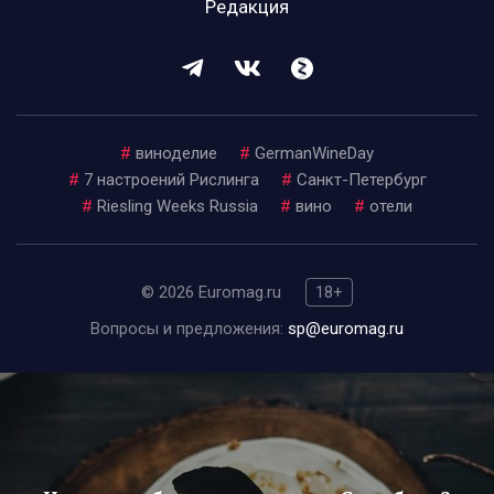
Редакция
#
виноделие
#
GermanWineDay
#
7 настроений Рислинга
#
Санкт-Петербург
#
Riesling Weeks Russia
#
вино
#
отели
© 2026 Euromag.ru
18+
Вопросы и предложения:
sp@euromag.ru