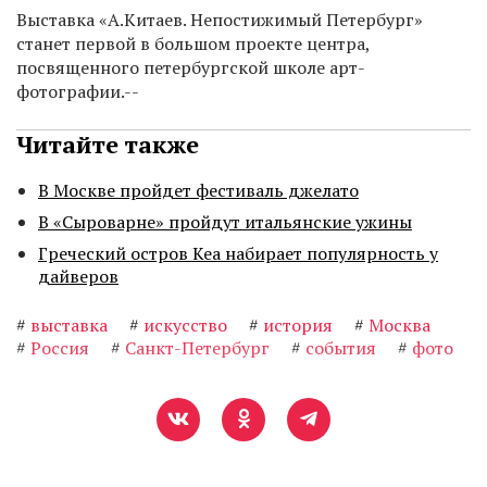
Выставка «А.Китаев. Непостижимый Петербург»
станет первой в большом проекте центра,
посвященного петербургской школе арт-
фотографии.--
Читайте также
В Москве пройдет фестиваль джелато
В «Сыроварне» пройдут итальянские ужины
Греческий остров Кеа набирает популярность у
дайверов
#
выставка
#
искусство
#
история
#
Москва
#
Россия
#
Санкт-Петербург
#
события
#
фото