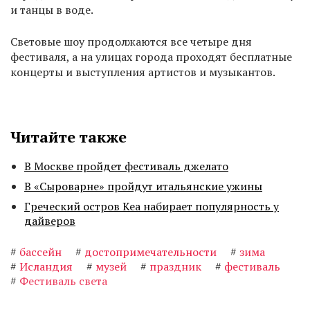
и танцы в воде.
Световые шоу продолжаются все четыре дня
фестиваля, а на улицах города проходят бесплатные
концерты и выступления артистов и музыкантов.
Читайте также
В Москве пройдет фестиваль джелато
В «Сыроварне» пройдут итальянские ужины
Греческий остров Кеа набирает популярность у
дайверов
#
бассейн
#
достопримечательности
#
зима
#
Исландия
#
музей
#
праздник
#
фестиваль
#
Фестиваль света