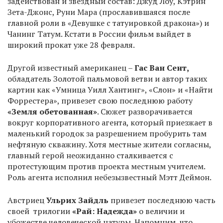
задействован и звездный состав: Джуд Лоу, Кэтрин
Зета-Джонс, Руни Мара (прославившаяся после
главной роли в «Девушке с татуировкой дракона») и
Чанинг Татум. Кстати в России фильм выйдет в
широкий прокат уже 28 февраля.
Другой известный американец –
Гас Ван Сент,
обладатель Золотой пальмовой ветви и автор таких
картин как «Умница Уилл Хантинг», «Слон» и «Найти
Форрестера», привезет свою последнюю работу
«Земля обетованная»
. Сюжет разворачивается
вокруг корпоративного агента, который приезжает в
маленький городок за разрешением пробурить там
нефтяную скважину. Хотя местные жители согласны,
главный герой неожиданно сталкивается с
протестующим против проекта местным учителем.
Роль агента исполнил небезызвестный Мэтт Деймон.
Австриец
Ульрих Зайдль
привезет последнюю часть
своей трилогии
«Рай: Надежда»
о величии и
убожестве человеческой натуры. Напомним, что