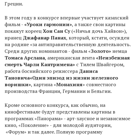
Греции.
В этом году в конкурсе впервые участвует казахский
фильм -
«Уроки гармонии»
, а также свои картины
покажут кореец
Хон Сан Су
(«Ничья дочь Хайвон»),
иранец
Джафанар Панах
, который, кстати, осужден
на родине «за антиправительственную деятельность.
Среди других номинантов - фильм «
Золото»
немца
Томаса Арслана
, американская лента
«Неизбежная
смерть Чарли Кантримена»
с Тилем Швайгером,
работа боснийского режиссера
Даниса
Тановича
«Один эпизод из жизни железного
воришки»
, картина «
Монахиня
» совместного
производства Франции, Германии и Бельгии.
Кроме основного конкурса, как обычно, на
кинофестивале будут представлены картины в
программах «Панорама» - арт-хаусное и независимое
кино, «Поколение» - для молодой аудитории,
«Форум» и так далее. Полную программу