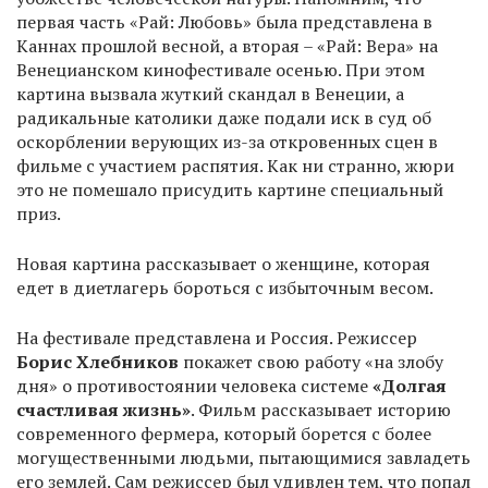
первая часть «Рай: Любовь» была представлена в
Каннах прошлой весной, а вторая – «Рай: Вера» на
Венецианском кинофестивале осенью. При этом
картина вызвала жуткий скандал в Венеции, а
радикальные католики даже подали иск в суд об
оскорблении верующих из-за откровенных сцен в
фильме с участием распятия. Как ни странно, жюри
это не помешало присудить картине специальный
приз.
Новая картина рассказывает о женщине, которая
едет в диетлагерь бороться с избыточным весом.
На фестивале представлена и Россия. Режиссер
Борис Хлебников
покажет свою работу «на злобу
дня» о противостоянии человека системе
«Долгая
счастливая жизнь»
. Фильм рассказывает историю
современного фермера, который борется с более
могущественными людьми, пытающимися завладеть
его землей. Сам режиссер был удивлен тем, что попал