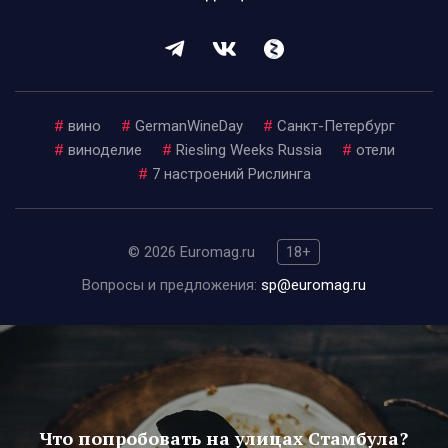
#
вино
#
GermanWineDay
#
Санкт-Петербург
#
виноделие
#
Riesling Weeks Russia
#
отели
#
7 настроений Рислинга
© 2026 Euromag.ru
18+
Вопросы и предложения:
sp@euromag.ru
Что попробовать на улицах Стамбула?