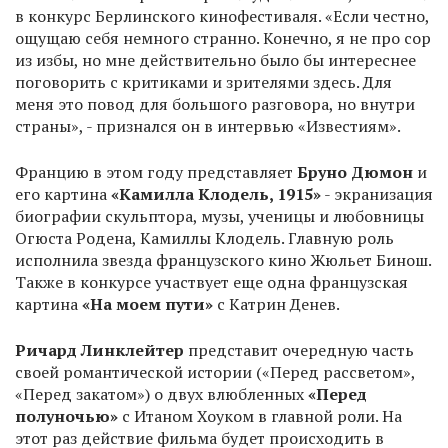
в конкурс Берлинского кинофестиваля. «Если честно,
ощущаю себя немного странно. Конечно, я не про сор
из избы, но мне действительно было бы интереснее
поговорить с критиками и зрителями здесь. Для
меня это повод для большого разговора, но внутри
страны», - признался он в интервью «Известиям».
Францию в этом году представляет
Бруно Дюмон
и
его картина
«Камилла Клодель, 1915»
- экранизация
биографии скульптора, музы, ученицы и любовницы
Огюста Родена, Камиллы Клодель. Главную роль
исполнила звезда французского кино Жюльет Бинош.
Также в конкурсе участвует еще одна французская
картина
«На моем пути»
с Катрин Денев.
Ричард Линклейтер
представит очередную часть
своей романтической истории («Перед рассветом»,
«Перед закатом») о двух влюбленных
«Перед
полуночью»
с Итаном Хоуком в главной роли. На
этот раз действие фильма будет происходить в