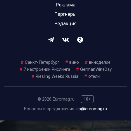
Реклама
Партнеры
Редакция
#
Санкт-Петербург
#
вино
#
виноделие
#
7 настроений Рислинга
#
GermanWineDay
#
Riesling Weeks Russia
#
отели
© 2026 Euromag.ru
18+
Вопросы и предложения:
sp@euromag.ru