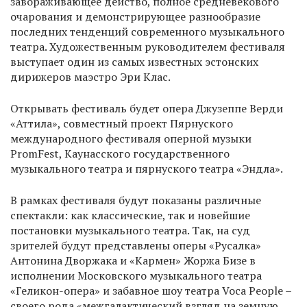
завораживающее действо, полное средневекового
очарования и демонстрирующее разнообразие
последних тенденций современного музыкального
театра. Художественным руководителем фестиваля
выступает один из самых известных эстонских
дирижеров маэстро Эри Клас.
Открывать фестиваль будет опера Джузеппе Верди
«Аттила», совместный проект Пярнуского
международного фестиваля оперной музыки
PromFest, Каунасского государственного
музыкального театра и пярнуского театра «Эндла».
В рамках фестиваля будут показаны различные
спектакли: как классические, так и новейшие
постановки музыкального театра. Так, на суд
зрителей будут представлены оперы «Русалка»
Антонина Дворжака и «Кармен» Жоржа Бизе в
исполнении Московского музыкального театра
«Геликон-опера» и забавное шоу театра Voca People –
своего рода «межгалактический взгляд на земную