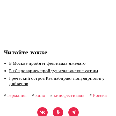
Читайте также
В Москве пройдет фестиваль джелато
В «Сыроварне» пройдут итальянские ужины
Греческий остров Кеа набирает популярность у
дайверов
#
Германия
#
кино
#
кинофестиваль
#
Россия