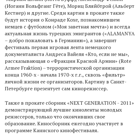
(Иоганн Вольфганг Гёте), Мориц Бляйбтрой (Альберт
Кестнер) и другие. Среди картин в прокате также
будут история о Конраде Кохе, познакомившем
немцев с футболом («Моя заветная мечта») и всегда
актуальная жизнь турецких эмигрантов («ALAMANYA
– добро пожаловать в Германию»), а завершит
фестиваль первая игровая лента немецкого
документалиста Андреса Вайеля «Кто, если не мы»,
рассказывающая о «Фракции Красной Армии» (Rote
Armee Fraktion) – террористической организации
конца 1960-х - начала 1970-х г.г., сквозь «фильтр»
личной жизни ее организаторов. Картину в Санкт-
Петербурге презентует сам кинорежиссер.
Также в прокате сборник «NEXT GENERATION - 2011»
демонстрирующий лучшие киноленты молодых
режиссеров, только что окончивших свое
образование. Киносборник ежегодно участвует в
программе Каннского кинофестиваля.