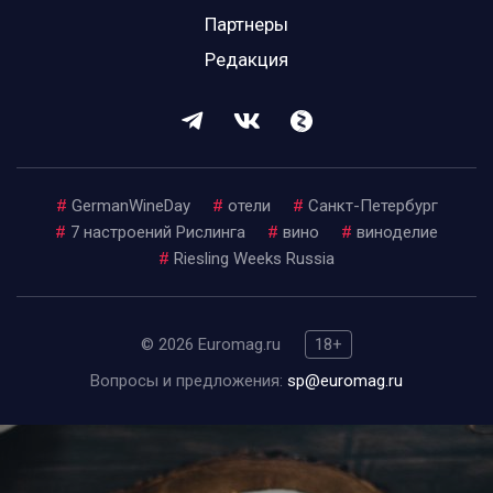
Партнеры
Редакция
#
GermanWineDay
#
отели
#
Санкт-Петербург
#
7 настроений Рислинга
#
вино
#
виноделие
#
Riesling Weeks Russia
© 2026 Euromag.ru
18+
Вопросы и предложения:
sp@euromag.ru