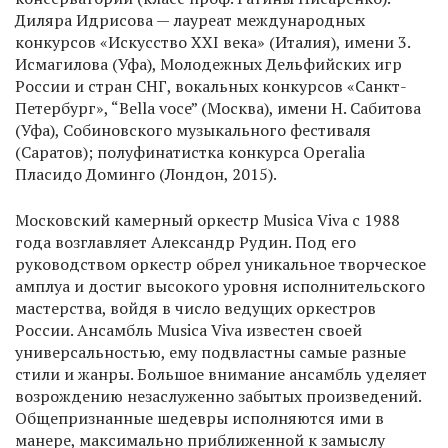
Диляра Идрисова — лауреат международных
конкурсов «Искусство XXI века» (Италия), имени 3.
Исмагилова (Уфа), Молодежных Дельфийских игр
России и стран СНГ, вокальных конкурсов «Санкт-
Петербург», “Bella voce” (Москва), имени Н. Сабитова
(Уфа), Собиновского музыкального фестиваля
(Саратов); полуфинатистка конкурса Operalia
Пласидо Доминго (Лондон, 2015).
Московский камерный оркестр Musica Viva с 1988
года возглавляет Александр Рудин. Под его
руководством оркестр обрел уникальное творческое
амплуа и достиг высокого уровня исполнительского
мастерства, войдя в число ведущих оркестров
России. Ансамбль Musica Viva известен своей
универсальностью, ему подвластны самые разные
стили и жанры. Большое внимание ансамбль уделяет
возрождению незаслуженно забытых произведений.
Общепризнанные шедевры исполняются ими в
манере, максимально приближенной к замыслу