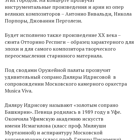
этих городов. На концерте прозвучат
инструментальные произведения и арии из опер
великих композиторов – Антонио Вивальди, Никола
Порпоры, Джованни Перголези.
Будет исполнено также произведение XX века –
сюита Отторино Респиги – образец характерного для
эпохи и для самого композитора творческого
переосмысления старинного материала.
Под сводами Оружейной палаты прозвучит
удивительный сопрано Диляры Идрисовой в
сопровождении Московского камерного оркестра
Musica Viva.
Диляру Идрисову называют «золотым сопрано
Башкирии». Певица родилась в 1989 году в Уфе.
Окончила Уфимскую академию искусств
имени Исмагилова (класс проф. Миляуши
Муртазиной) и аспирантуру Московской
консерватории (класс проф. Гатины Писаренко).