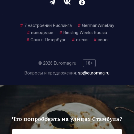
#
7 настроений Рислинга
#
GermanWineDay
#
виноделие
#
Riesling Weeks Russia
#
Санкт-Петербург
#
отели
#
вино
© 2026 Euromag.ru
18+
Вопросы и предложения:
sp@euromag.ru
Что попробовать на улицах Стамбула?