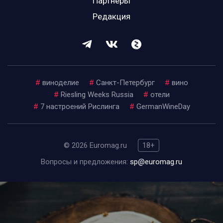
Партнеры
Редакция
#
виноделие
#
Санкт-Петербург
#
вино
#
Riesling Weeks Russia
#
отели
#
7 настроений Рислинга
#
GermanWineDay
© 2026 Euromag.ru
18+
Вопросы и предложения:
sp@euromag.ru