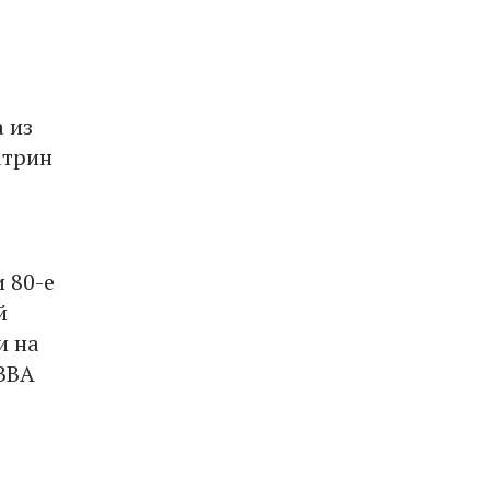
 из
атрин
 80-е
й
и на
ABBA