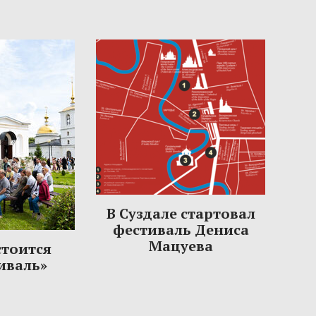
В Суздале стартовал
фестиваль Дениса
Мацуева
стоится
иваль»