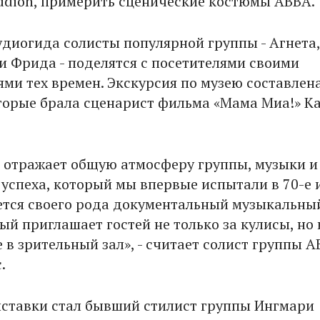
tudion, примерить сценические костюмы ABBA.
диогида солисты популярной группы - Агнета,
 и Фрида - поделятся с посетителями своими
ми тех времен. Экскурсия по музею составлена
торые брала сценарист фильма «Мама Миа!» К
 отражает общую атмосферу группы, музыки и
 успеха, который мы впервые испытали в 70-е и
ется своего рода документальный музыкальны
ый приглашает гостей не только за кулисы, но 
е в зрительный зал», - считает солист группы 
.
ставки стал бывший стилист группы Ингмари