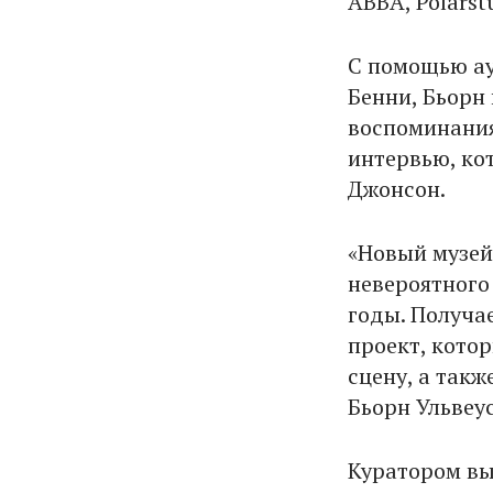
ABBA, Polars
С помощью ау
Бенни, Бьорн
воспоминания
интервью, ко
Джонсон.
«Новый музей
невероятного
годы. Получа
проект, котор
сцену, а такж
Бьорн Ульвеус
Куратором вы