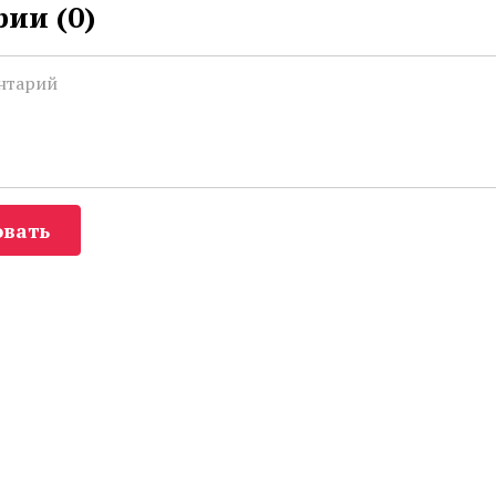
ии (
0
)
вать