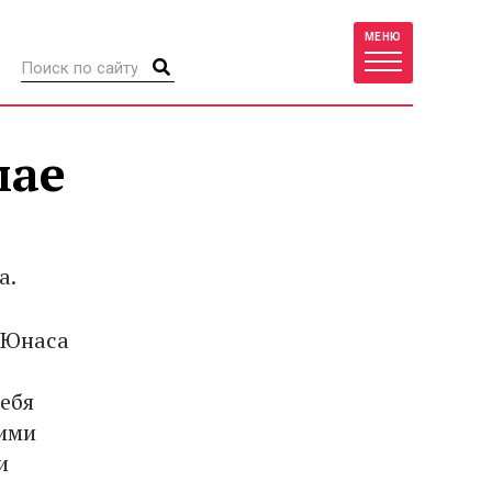
МЕНЮ
мае
а.
 Юнаса
ебя
гими
и