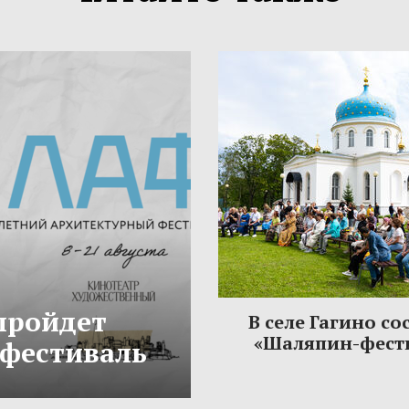
 пройдет
В селе Гагино со
«Шаляпин-фест
фестиваль