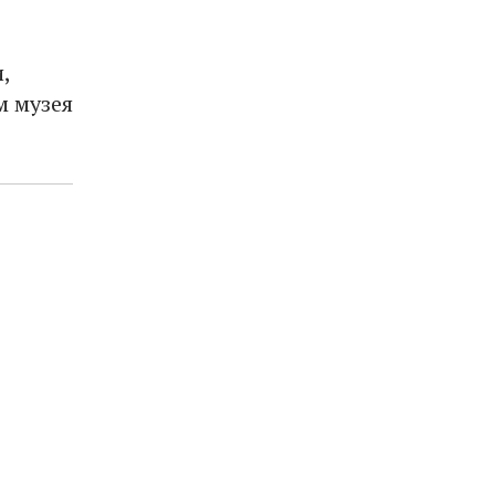
,
м музея