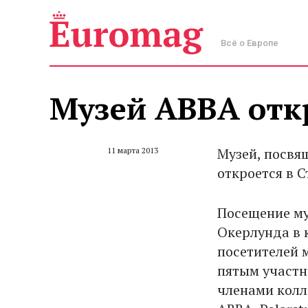
Всё о Европе
Музей ABBA отк
Музей, посвя
11 марта 2013
откроется в С
Посещение му
Окерлунда в к
посетителей 
пятым участн
членами колл