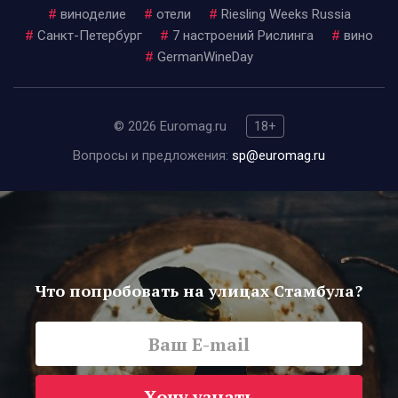
#
виноделие
#
отели
#
Riesling Weeks Russia
#
Санкт-Петербург
#
7 настроений Рислинга
#
вино
#
GermanWineDay
© 2026 Euromag.ru
18+
Вопросы и предложения:
sp@euromag.ru
Что попробовать на улицах Стамбула?
Хочу узнать