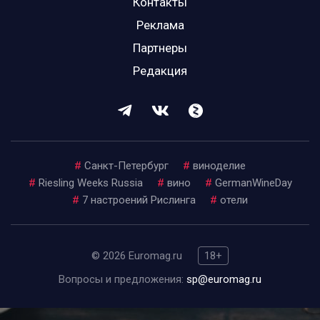
Контакты
Реклама
Партнеры
Редакция
#
Санкт-Петербург
#
виноделие
#
Riesling Weeks Russia
#
вино
#
GermanWineDay
#
7 настроений Рислинга
#
отели
© 2026 Euromag.ru
18+
Вопросы и предложения:
sp@euromag.ru