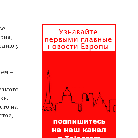
ье
рия,
едию у
ем –
самого
ки.
сто на
стос,