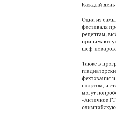
Каждый день 
Одна из самы
фестиваля пр
рецептам, вы
принимают уч
шеф-поваров
Также в прог
гладиаторски
фехтования и
спортом, и с
могут попробо
«Античное ГТ
олимпийскую 