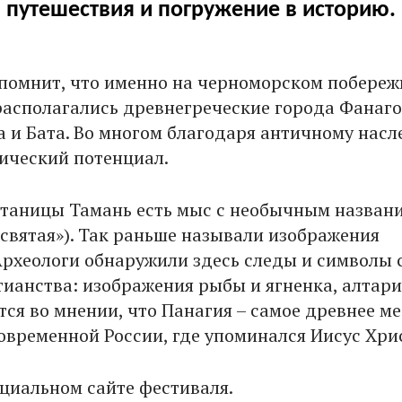
путешествия и погружение в историю.
спомнит, что именно на черноморском побереж
асполагались древнегреческие города Фанаго
а и Бата. Во многом благодаря античному насл
тический потенциал.
станицы Тамань есть мыс с необычным названи
есвятая»). Так раньше называли изображения
Археологи обнаружили здесь следы и символы 
тианства: изображения рыбы и ягненка, алтари
ся во мнении, что Панагия – самое древнее ме
овременной России, где упоминался Иисус Хри
циальном сайте фестиваля.