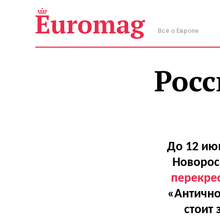
Всё о Европе
Росс
До 12 ию
Новорос
перекрес
«Антично
стоит 