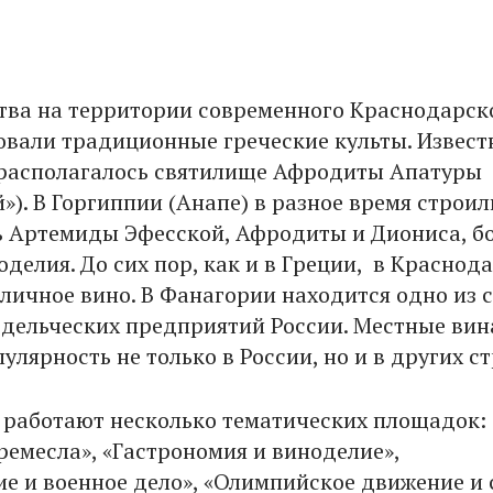
тва на территории современного Краснодарск
овали традиционные греческие культы. Известн
располагалось святилище Афродиты Апатуры
). В Горгиппии (Анапе) в разное время строил
ь Артемиды Эфесской, Афродиты и Диониса, б
оделия. До сих пор, как и в Греции, в Краснод
тличное вино. В Фанагории находится одно из 
дельческих предприятий России. Местные вин
улярность не только в России, но и в других с
 работают несколько тематических площадок:
ремесла», «Гастрономия и виноделие»,
е и военное дело», «Олимпийское движение и 