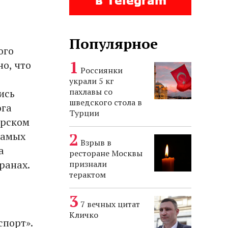
Популярное
ого
о, что
Россиянки
украли 5 кг
пахлавы со
ись
шведского стола в
ога
Турции
арском
самых
Взрыв в
а
ресторане Москвы
транах.
признали
терактом
7 вечных цитат
Кличко
спорт».