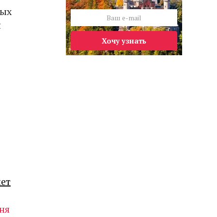
ных
я
Хочу узнать
лет
ня