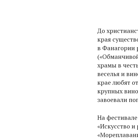
До христианс
края существ
в Фанагории 
(«Обманчивой»
храмы в чест
веселья и вин
крае любят о
крупных вино
завоевали поп
На фестивале
«Искусство и 
«Мореплавани