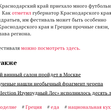
 Краснодарский край приехало много футболь
. Как
отметил
губернатор Краснодарского кра
дратьев, им фестиваль может быть особенно
 Краснодарского края и Греции прочные связи,
лава региона.
естиваля
можно посмотреть здесь.
также
й винный салон пройдет в Москве
ученые нашли необычный фрагмент черепа
llection Изумрудный Лес» исполнилось десять 
оделие
#
Греция
#
еда
#
национальная кух