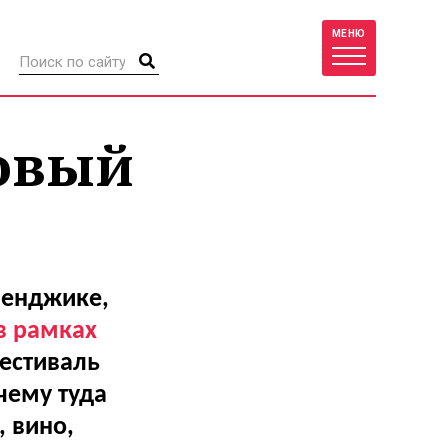
МЕНЮ
новый
ленджике,
в рамках
естиваль
чему туда
, вино,