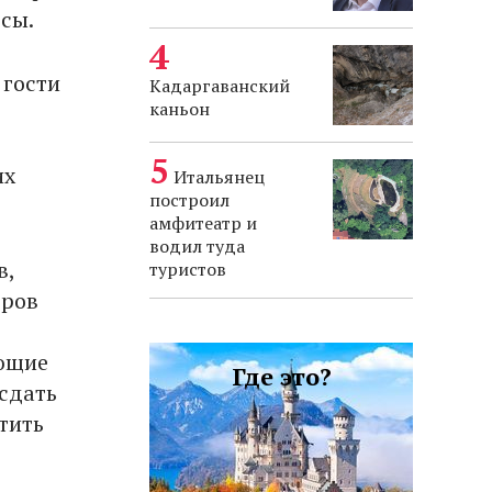
сы.
 гости
Кадаргаванский
каньон
их
Итальянец
построил
амфитеатр и
водил туда
в,
туристов
еров
ающие
Где это?
 сдать
тить