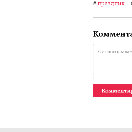
#
праздник
Коммента
Комменти