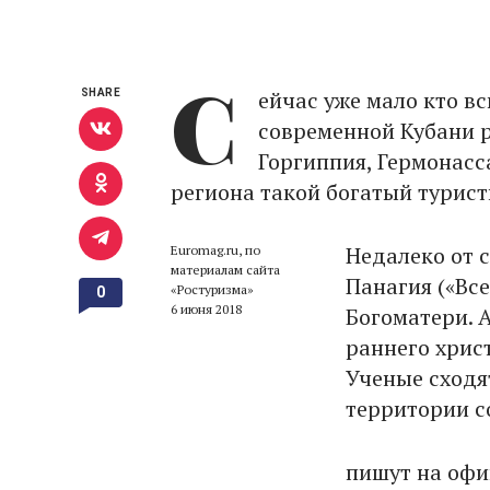
С
ейчас уже мало кто в
SHARE
современной Кубани р
Горгиппия, Гермонасс
региона такой богатый турис
Недалеко от 
Euromag.ru, по
материалам сайта
Панагия («Вс
«Ростуризма»
0
6 июня 2018
Богоматери. 
раннего хрис
Ученые сходят
территории с
пишут на офи