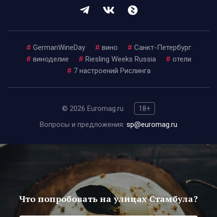
#
GermanWineDay
#
вино
#
Санкт-Петербург
#
виноделие
#
Riesling Weeks Russia
#
отели
#
7 настроений Рислинга
© 2026 Euromag.ru
18+
Вопросы и предложения:
sp@euromag.ru
Что попробовать на улицах Стамбула?