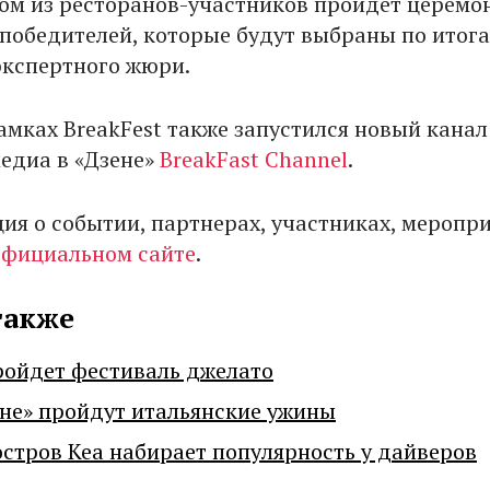
ном из ресторанов-участников пройдет церемо
победителей, которые будут выбраны по итог
экспертного жюри.
амках BreakFest также запустился новый канал
медиа в «Дзене»
BreakFast Channel
.
ия о событии, партнерах, участниках, меропр
официальном сайте
.
также
ройдет фестиваль джелато
не» пройдут итальянские ужины
остров Кеа набирает популярность у дайверов