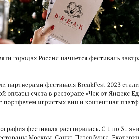
евяти городах России начнется фестиваль завт
 партнерами фестиваля BreakFest 2023 стали
й оплаты счета в ресторане «Чек от Яндекс Ед
 с портфелем игристых вин и контентная плат
еография фестиваля расширилась. С 1 по 31 янв
естораны Москвы, Санкт-Петербурга, Екатерин