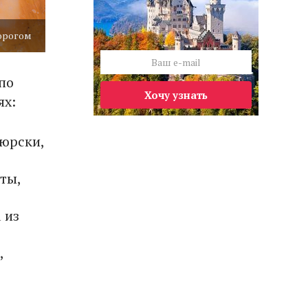
орогом
по
Хочу узнать
ях:
гюрски,
ты,
 из
,