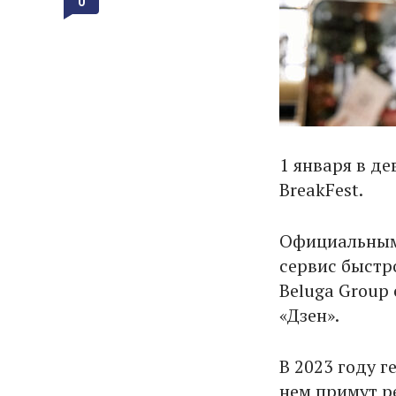
0
1 января в д
BreakFest.
Официальными
сервис быстро
Beluga Group
«Дзен».
В 2023 году г
нем примут р