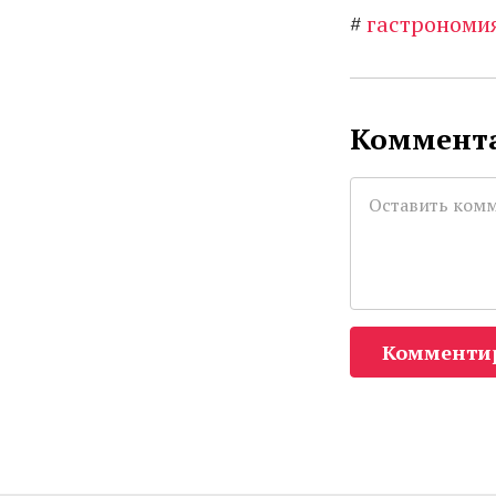
#
гастрономи
Коммента
Комменти