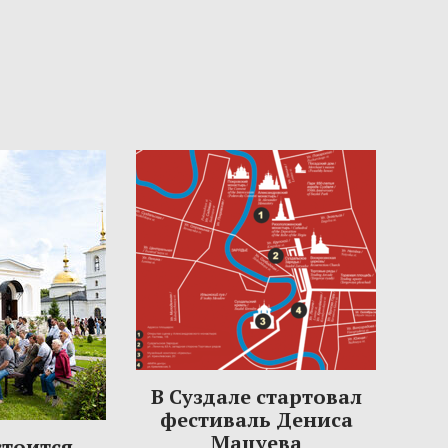
В Суздале стартовал
фестиваль Дениса
Мацуева
стоится