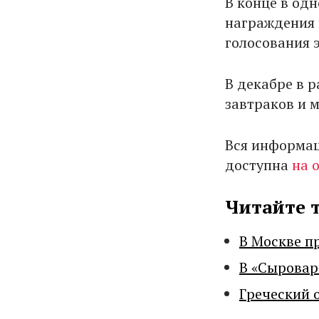
В конце в од
награждения 
голосования 
В декабре в р
завтраков и 
Вся информац
доступна
на 
Читайте 
В Москве п
В «Сыровар
Греческий 