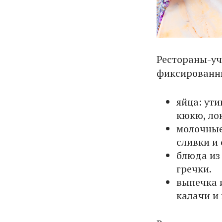
Рестораны-уч
фиксированны
яйца: ут
кюкю, ло
молочные
сливки и
блюда из 
гречки.
выпечка 
калачи и