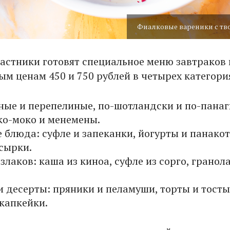
Фиалковые вареники с тв
астники готовят специальное меню завтраков 
м ценам 450 и 750 рублей в четырех категори
иные и перепелиные, по-шотландски и по-пана
ко-моко и менемены.
 блюда: суфле и запеканки, йогурты и панакот
 сырки.
злаков: каша из киноа, суфле из сорго, гранола
и десерты: пряники и пеламуши, торты и тосты
 капкейки.