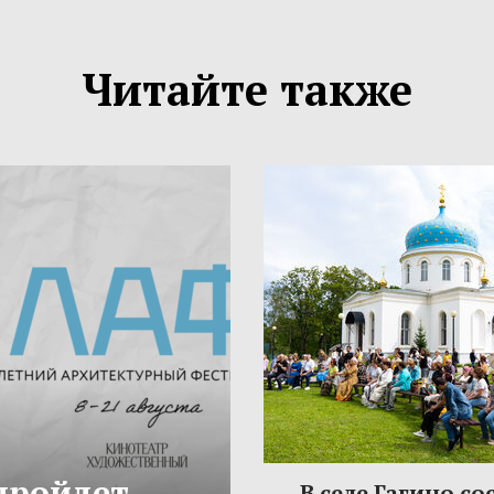
Читайте также
 пройдет
В селе Гагино со