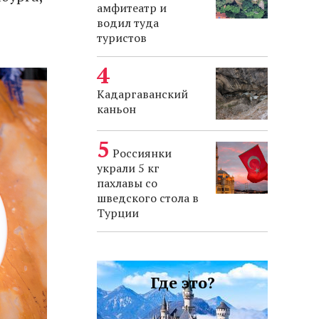
амфитеатр и
водил туда
туристов
Кадаргаванский
каньон
Россиянки
украли 5 кг
пахлавы со
шведского стола в
Турции
Где это?