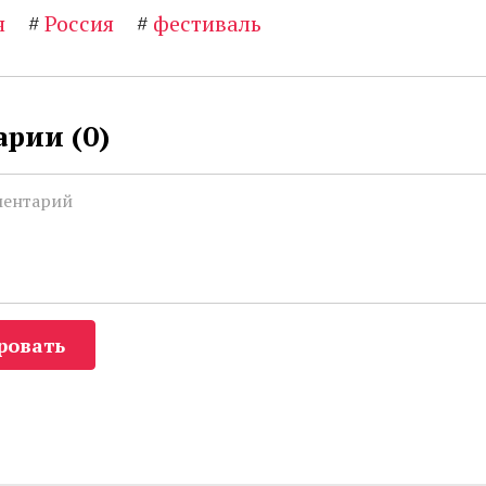
я
#
Россия
#
фестиваль
рии (
0
)
ровать