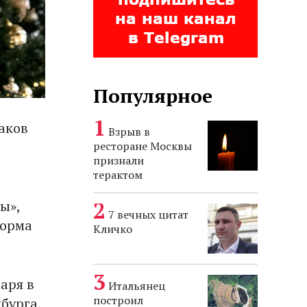
Популярное
раков
Взрыв в
ресторане Москвы
признали
терактом
ы»,
7 вечных цитат
форма
Кличко
аря в
Итальянец
построил
бурга,