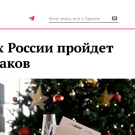
х России пройдет
раков