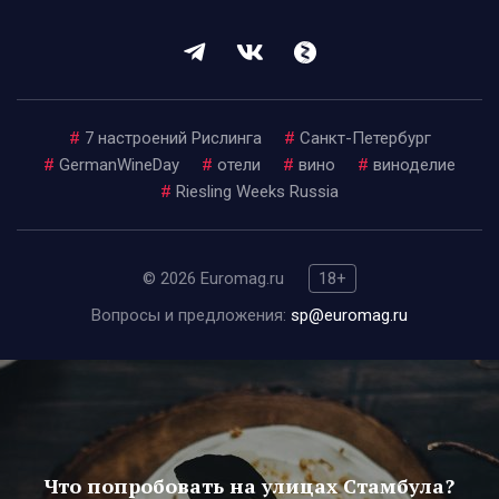
#
7 настроений Рислинга
#
Санкт-Петербург
#
GermanWineDay
#
отели
#
вино
#
виноделие
#
Riesling Weeks Russia
© 2026 Euromag.ru
18+
Вопросы и предложения:
sp@euromag.ru
Что попробовать на улицах Стамбула?