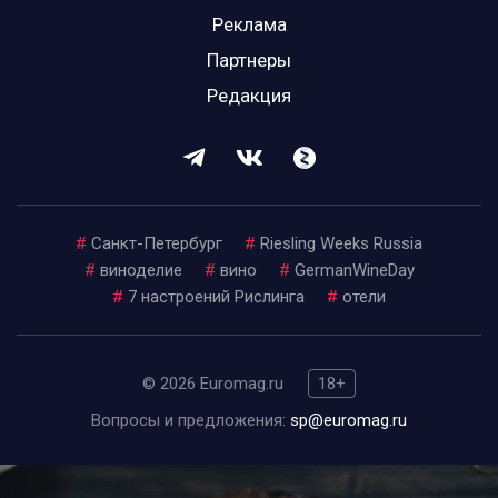
Реклама
Партнеры
Редакция
#
Санкт-Петербург
#
Riesling Weeks Russia
#
виноделие
#
вино
#
GermanWineDay
#
7 настроений Рислинга
#
отели
© 2026 Euromag.ru
18+
Вопросы и предложения:
sp@euromag.ru