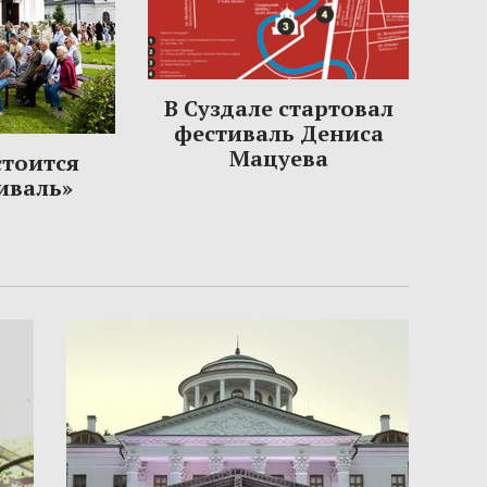
В Суздале стартовал
фестиваль Дениса
Мацуева
стоится
иваль»