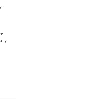
ут
ет
огут
р
я