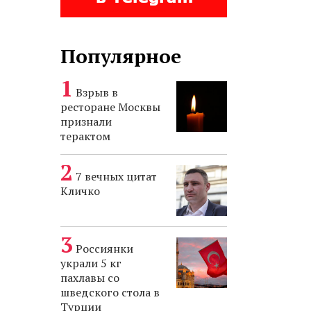
Популярное
Взрыв в
ресторане Москвы
признали
терактом
7 вечных цитат
Кличко
Россиянки
украли 5 кг
пахлавы со
шведского стола в
Турции