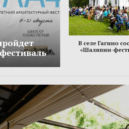
 пройдет
В селе Гагино со
«Шаляпин-фест
фестиваль