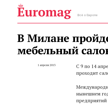
Всё о Европе
В Милане пройд
мебельный сало
С 9 по 14 апр
1 апреля 2013
проходит сал
Международна
нынешнем год
предприятий 