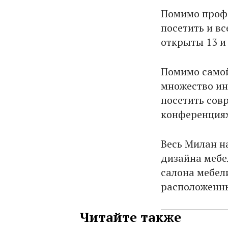
Помимо профе
посетить и вс
открыты 13 и 
Помимо самой
множество ин
посетить сов
конференция
Весь Милан н
дизайна мебе
салона мебел
расположенны
Читайте также