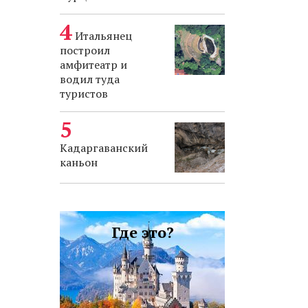
Итальянец
построил
амфитеатр и
водил туда
туристов
Кадаргаванский
каньон
Где это?