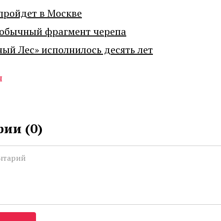
пройдет в Москве
еобычный фрагмент черепа
ный Лес» исполнилось десять лет
я
ии (
0
)