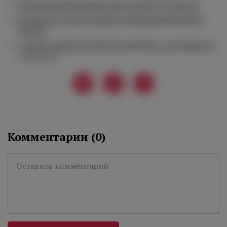
Итальянский винный салон пройдет в Москве
Испанские ученые нашли необычный фрагмент
черепа
«Cosmos Collection Изумрудный Лес» исполнилось
десять лет
Комментарии (
0
)