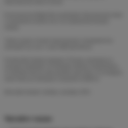
бургундских вина и кухни.
В московском Bigati Bar разливают бургундские вина
в огромном количестве и по привлекательным
ценам.
Также кухня готовит бургундские специалитеты:
луковый суп, кок-о-ван, бёф бургиньон.
В меню фестиваля порядка 120 вин, половину из
которых наливают по бокалам. Можно попробовать
от базовых вин до вин уровня гран крю, от всемирно
известных до молодых и дерзких хозяйств.
Даты фестиваля: ноябрь-декабрь 2023.
Читайте также