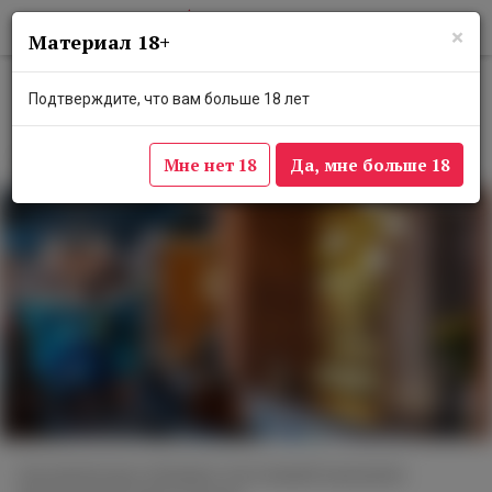
×
Материал 18+
В московском баре проходит
Подтверждите, что вам больше 18 лет
бургундский гастрофестиваль
14 ноября 2023
Мне нет 18
Да, мне больше 18
Организаторы обещают настоящий праздник