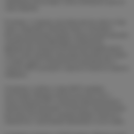
сыроваром, дегустация с искусствоведом и урок по
сорту мальбек.
В четверг, 11 апреля, участники мастер-класса «Сыр
вино» попробуют отличные вина в сочетании с
шестью авторскими сырами, среди которых мягкий с
голубой плесенью Шропшир и победитель
французских конкурсов Лесной. Настоящий знаток
своего дела сыровар Александр Разгуляев расскажет
о стилях сыров и технологии их производства, а
сомелье SEPTA раскроет секреты и тонкости сырного
пейринга.
20 апреля, в субботу, в баре SEPTA пройдет
дегустация «Винная этикетка как искусство» с
искусствоведом МГУ и автором образовательного
проекта Каей Арутюнян. Гостей ждут увлекательные
рассказы об истории создания винных этикеток и
знакомство с культовыми образцами со всего мира.