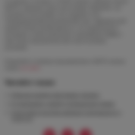
25 апреля, в четверг, в 20:00 сомелье «Школы сортов
SEPTA» проведут урок-дегустацию «Мальбек», на
котором гости узнают, что скрывает этот
темпераментный аргентинский сорт с французской
душой. Чтобы познакомиться с его характером и
историей, а также развенчать популярные мифы о
нём, будут предложены пять вин из разных
регионов.
Подробнее о винных мероприятиях в SEPTA можно
узнать
на сайте
.
Читайте также
В Москве пройдет фестиваль джелато
В «Сыроварне» пройдут итальянские ужины
Греческий остров Кеа набирает популярность у
дайверов