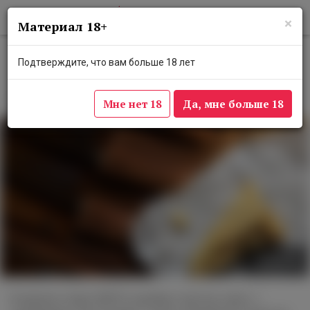
×
Материал 18+
В московском баре Septa пройдут
Подтверждите, что вам больше 18 лет
винные вечера
5 апреля 2024
Мне нет 18
Да, мне больше 18
Бар SEPTA
В апреле в баре SEPTA пройдут мастер-класс с