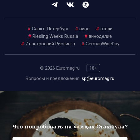
#
Санкт-Петербург
#
вино
#
отели
#
Riesling Weeks Russia
#
виноделие
#
7 настроений Рислинга
#
GermanWineDay
© 2026 Euromag.ru
18+
Вопросы и предложения:
sp@euromag.ru
Что попробовать на улицах Стамбула?