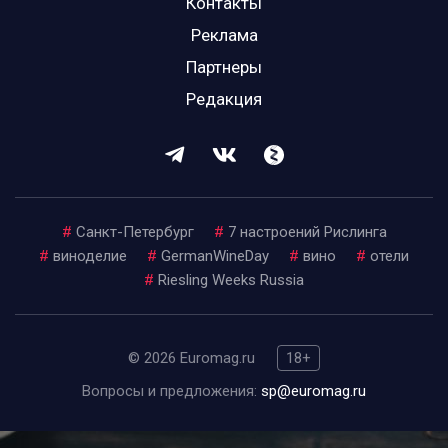
Контакты
Реклама
Партнеры
Редакция
#
Санкт-Петербург
#
7 настроений Рислинга
#
виноделие
#
GermanWineDay
#
вино
#
отели
#
Riesling Weeks Russia
© 2026 Euromag.ru
18+
Вопросы и предложения:
sp@euromag.ru