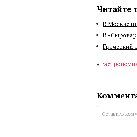
Читайте 
В Москве п
В «Сыровар
Греческий 
#
гастрономи
Коммента