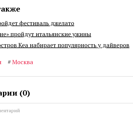
также
ройдет фестиваль джелато
не» пройдут итальянские ужины
остров Кеа набирает популярность у дайверов
я
#
Москва
рии (
0
)