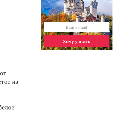
Хочу узнать
ют
тое из
белое