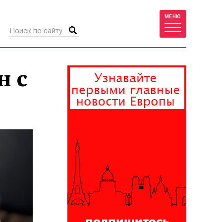
МЕНЮ
н с