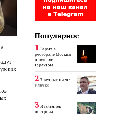
Популярное
ой
Взрыв в
ресторане Москвы
признали
дадут
терактом
узских
7 вечных цитат
Кличко
тов
ных
Итальянец
построил