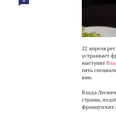
0
22 апреля ре
устраивает ф
выступит
Вла
пять специал
вин.
Влада Леснич
страны, подо
французских 