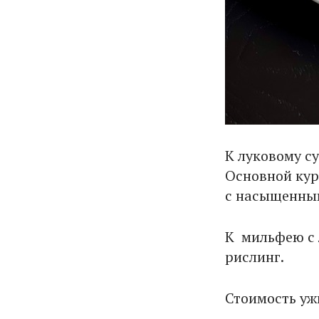
К луковому с
Основной кур
с насыщенным
К мильфею с 
рислинг.
Стоимость ужи