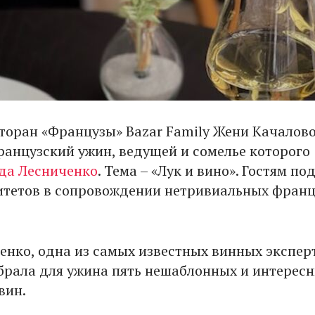
сторан «Французы» Bazar Family Жени Качалов
ранцузский ужин, ведущей и сомелье которого
да Лесниченко
. Тема – «Лук и вино». Гостям по
итетов в сопровождении нетривиальных франц
енко, одна из самых известных винных экспер
брала для ужина пять нешаблонных и интерес
вин.