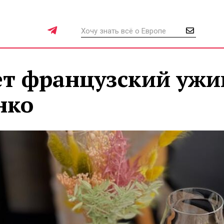
ет французский ужи
нко