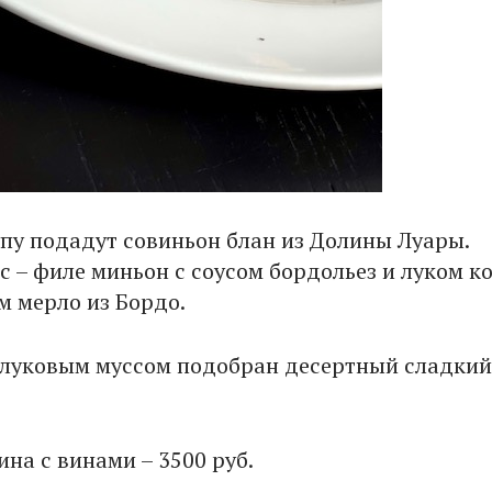
упу подадут совиньон блан из Долины Луары.
с – филе миньон с соусом бордольез и луком к
 мерло из Бордо.
луковым муссом подобран десертный сладкий
на с винами – 3500 руб.