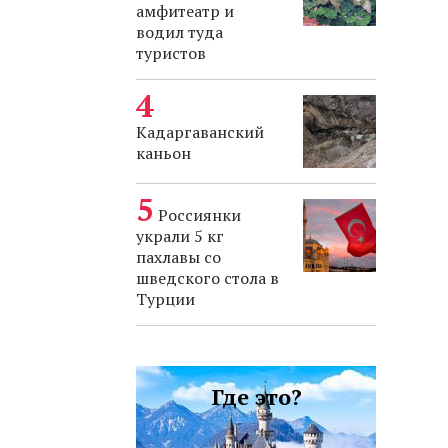
амфитеатр и
водил туда
туристов
Кадаргаванский
каньон
Россиянки
украли 5 кг
пахлавы со
шведского стола в
Турции
Где это?