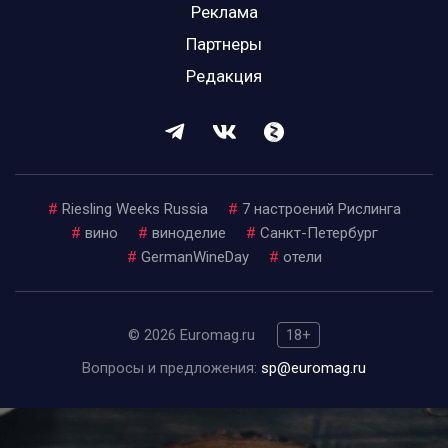
Реклама
Партнеры
Редакция
#
Riesling Weeks Russia
#
7 настроений Рислинга
#
вино
#
виноделие
#
Санкт-Петербург
#
GermanWineDay
#
отели
© 2026 Euromag.ru
18+
Вопросы и предложения:
sp@euromag.ru