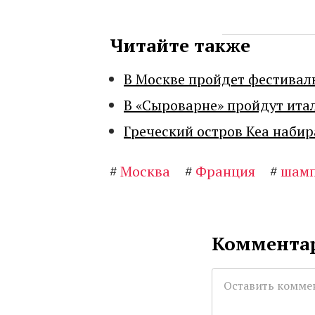
Читайте также
В Москве пройдет фестивал
В «Сыроварне» пройдут ита
Греческий остров Кеа набир
#
Москва
#
Франция
#
шамп
Комментар