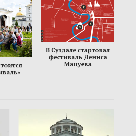
В Суздале стартовал
фестиваль Дениса
Мацуева
стоится
иваль»