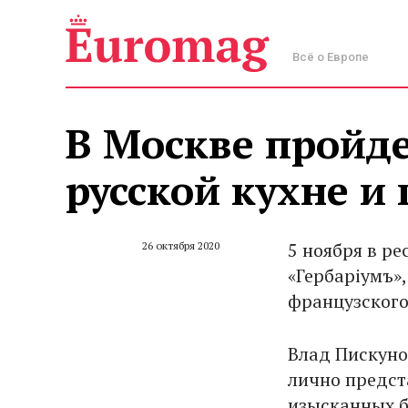
Всё о Европе
В Москве пройд
русской кухне 
5 ноября в р
26 октября 2020
«Гербарiумъ»
французского
Влад Пискуно
лично предст
изысканных б