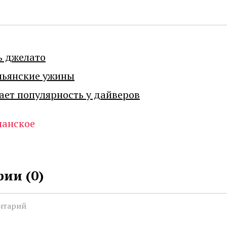
ь джелато
льянские ужины
ает популярность у дайверов
анское
ии (
0
)