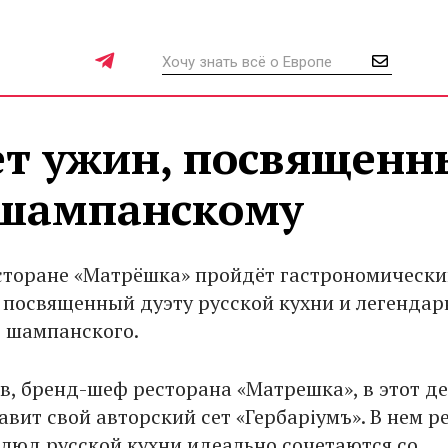
ет ужин, посвящен
и шампанскому
есторане «Матрёшка» пройдёт гастрономическ
, посвященный дуэту русской кухни и легендар
 шампанского.
в, бренд-шеф ресторана «Матрешка», в этот д
авит свой авторский сет «Гербарiумъ». В нем р
люд русской кухни идеально сочетаются со