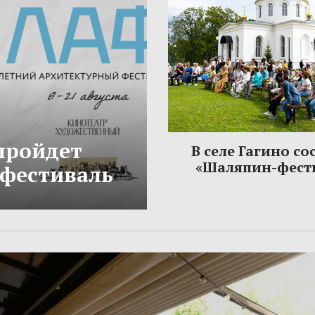
 пройдет
В селе Гагино со
«Шаляпин-фест
фестиваль