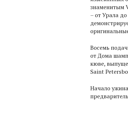
знаменитым V
– от Урала до
демонстрируе
оригинальные
Восемь пода
от Дома шамп
кюве, выпущен
Saint Petersbo
Начало ужина
предваритель
⠀