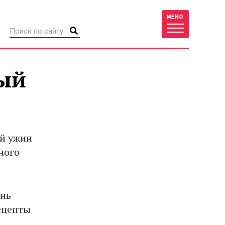
МЕНЮ
ный
ий ужин
ного
ень
ецепты