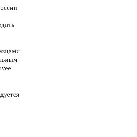
России
здать
азцами
альным
uvee
ндуется