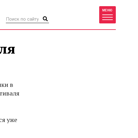
МЕНЮ
ля
ики в
тиваля
ся уже