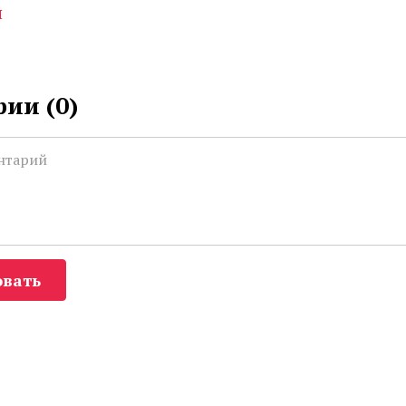
я
ии (
0
)
вать