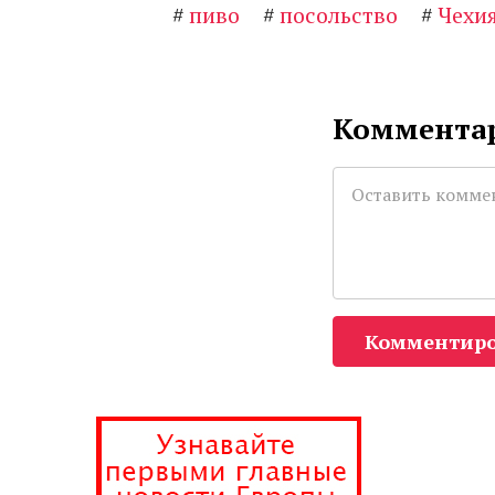
#
пиво
#
посольство
#
Чехи
Комментар
Комментиро