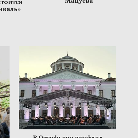
Мацуева
стоится
иваль»
В Остафьево пройдет