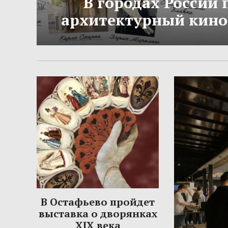
В городах России
архитектурный кино
В Остафьево пройдет
выставка о дворянках
XIX века