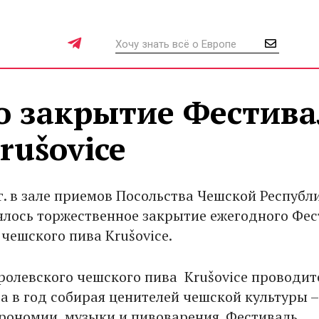
о закрытие Фестива
rušovice
г. в зале приемов Посольства Чешской Республ
ялось торжественное закрытие ежегодного Фес
чешского пива Krušovice.
ролевского чешского пива Krušovice проводит
ода в год собирая ценителей чешской культуры –
трономии, музыки и пивоварения. Фестиваль