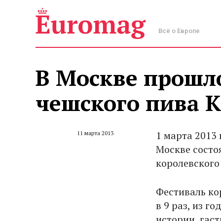
Всё о Европе
В Москве прошл
чешского пива K
1 марта 2013 
11 марта 2013
Москве состо
королевского 
Фестиваль ко
в 9 раз, из г
истории, гас