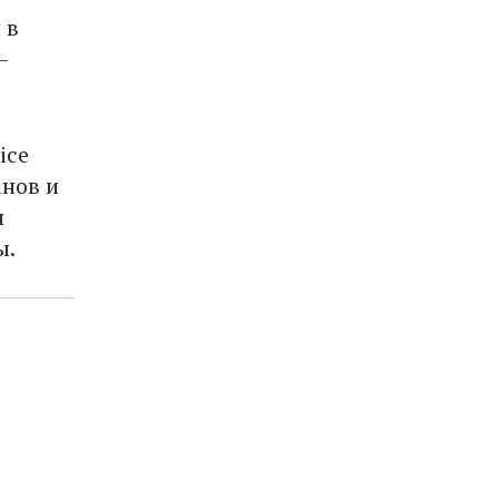
 в
–
ice
анов и
я
ы.