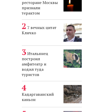
ресторане Москвы
признали
терактом
7 вечных цитат
Кличко
Итальянец
построил
амфитеатр и
водил туда
туристов
Кадаргаванский
каньон