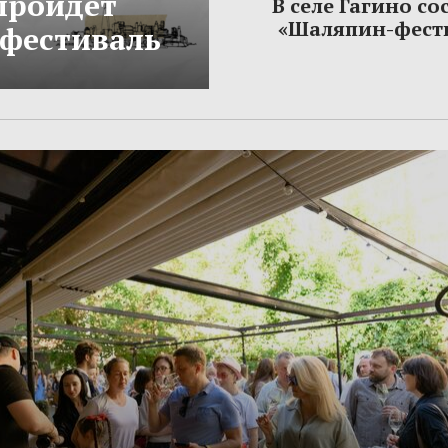
 пройдет
В селе Гагино со
«Шаляпин-фест
фестиваль