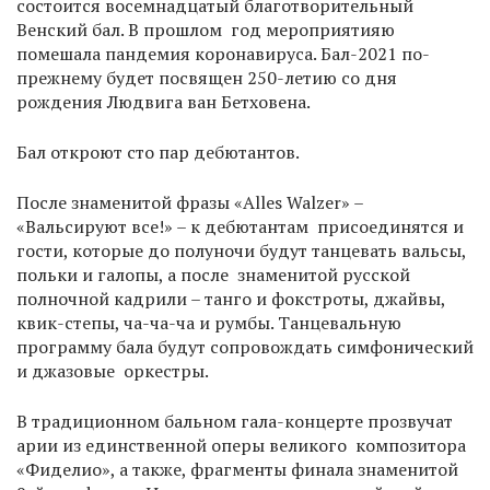
состоится восемнадцатый благотворительный
Венский бал. В прошлом год мероприятияю
помешала пандемия коронавируса. Бал-2021 по-
прежнему будет посвящен 250-летию со дня
рождения Людвига ван Бетховена.
Бал откроют сто пар дебютантов.
После знаменитой фразы «Alles Walzer» –
«Вальсируют все!» – к дебютантам присоединятся и
гости, которые до полуночи будут танцевать вальсы,
польки и галопы, а после знаменитой русской
полночной кадрили – танго и фокстроты, джайвы,
квик-степы, ча-ча-ча и румбы. Танцевальную
программу бала будут сопровождать симфонический
и джазовые оркестры.
В традиционном бальном гала-концерте прозвучат
арии из единственной оперы великого композитора
«Фиделио», а также, фрагменты финала знаменитой