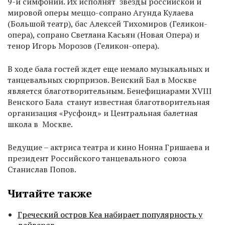
9-й симфонии. Их исполнят звезды российской и
мировой оперы меццо-сопрано Агунда Кулаева
(Большой театр), бас Алексей Тихомиров (Геликон-
опера), сопрано Светлана Касьян (Новая Опера) и
тенор Игорь Морозов (Геликон-опера).
В ходе бала гостей ждет еще немало музыкальных и
танцевальных сюрпризов. Венский Бал в Москве
является благотворительным. Бенефициарами XVIII
Венского Бала станут известная благотворительная
организация «Русфонд» и Центральная балетная
школа в Москве.
Ведущие – актриса театра и кино Нонна Гришаева и
президент Российского танцевального союза
Станислав Попов.
Читайте также
Греческий остров Кеа набирает популярность у