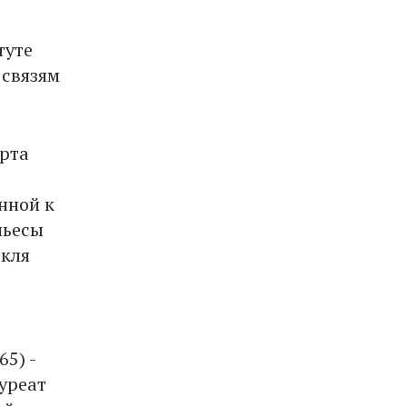
туте
 связям
арта
нной к
пьесы
акля
5) -
уреат