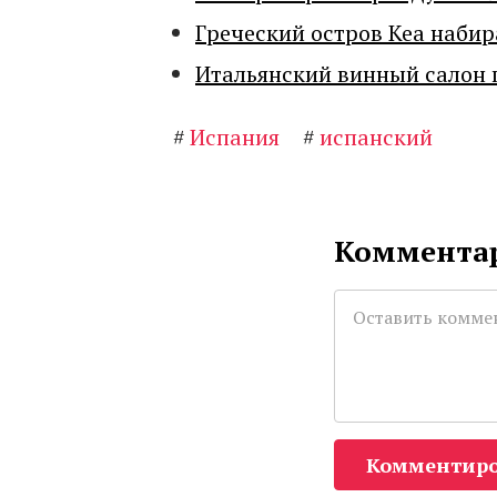
Греческий остров Кеа набир
Итальянский винный салон 
#
Испания
#
испанский
Комментар
Комментиро