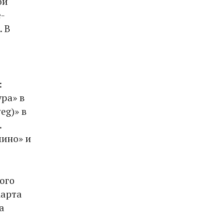
ой
-
. В
:
ра» в
eg)» в
.
мино» и
ого
Карта
а