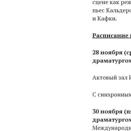
сцене как ре
пьес Кальдеро
и Кафки.
Расписание 
28 ноября (ср
драматурго
Актовый зал 
С синхронным
30 ноября (п
драматурго
Международн