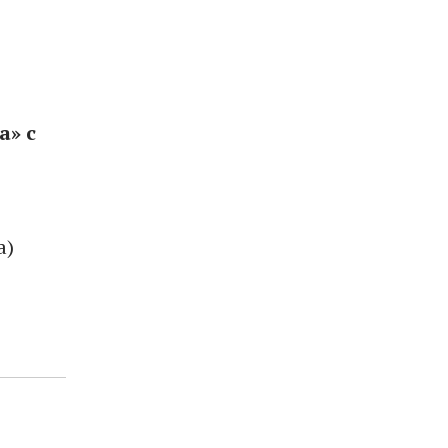
а» с
a)