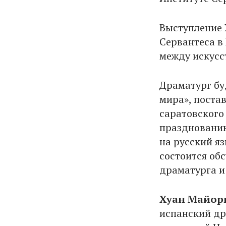
Выступление 
Сервантеса в
между искусс
Драматург бу
мира», поста
саратовского
празднованию
на русский я
состоится об
драматурга и
Хуан Майор
испанский др