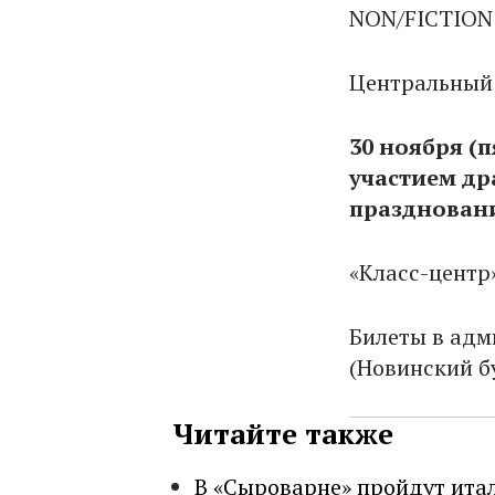
NON/FICTION
Центральный 
30 ноября (п
участием др
праздновани
«Класс-центр»
Билеты в адм
(Новинский бу
Читайте также
В «Сыроварне» пройдут ита