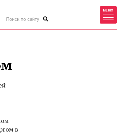
МЕНЮ
ом
ей
ном
ргом в