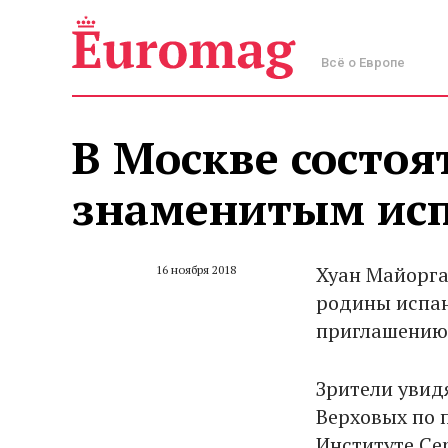
Всё о Европе
В Москве состоя
знаменитым ис
Хуан Майорга
16 ноября 2018
родины испан
приглашению 
Зрители увид
Верховых по п
Институте Се