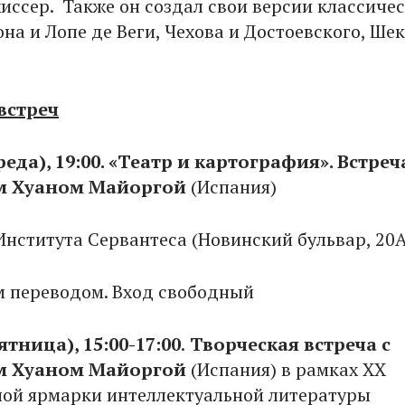
жиссер. Также он создал свои версии классиче
на и Лопе де Веги, Чехова и Достоевского, Ше
встреч
еда), 19:00.
«Театр и картография». Встреч
м Хуаном Майоргой
(Испания)
Института Сервантеса (Новинский бульвар, 20А
 переводом. Вход свободный
ятница), 15:00-17:00
.
Творческая встреча с
м Хуаном Майоргой
(Испания) в рамках ХХ
ой ярмарки интеллектуальной литературы