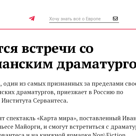
тся встречи со
панским драматург
, один из самых признанных за пределами сво
ских драматургов, приезжает в Россию по
Института Сервантеса.
ят спектакль «Карта мира», поставленный Ива
ьесе Майорги, и смогут встретиться с драмату
рвантеса и на книжной ярмарке Non\Fiction.