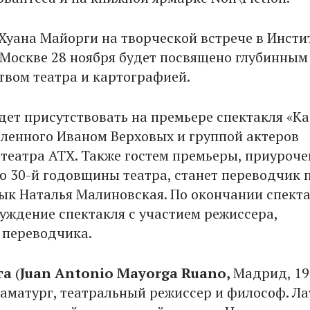
Хуана Майорги на творческой встрече в Инсти
 Москве 28 ноября будет посвящено глубинным
твом театра и картографией.
дет присутствовать на премьере спектакля «К
вленного Иваном Верховых и группой актеров
 театра АТХ. Также гостем премьеры, приуроче
 30-й годовщины театра, станет переводчик 
зык Наталья Малиновская. По окончании спект
суждение спектакля с участием режиссера,
 переводчика.
га
(
Juan Antonio Mayorga Ruano,
Мадрид, 196
аматург, театральный режиссер и философ. Ла