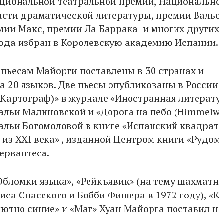
циональной театральной премии, Национальн
асти драматической литературы, премии Валье
мии Макс, премии Ла Баррака и многих других
года избран в Королевскую академию Испании.
 пьесам Майорги поставлены в 30 странах и
а 20 языков. Две пьесы опубликованы в России
Картограф)» в журнале «Иностранная литерату
альи Малиновской и «Дорога на небо (Himmelw
альи Богомоловой в книге «Испанский квадрат
 из XXI века» , изданной Центром книги «Рудо
ервантеса.
Обломки языка», «Рейкъявик» (на тему шахматн
иса Спасского и Бобби Фишера в 1972 году), «
лютно синие» и «Маг» Хуан Майорга поставил н