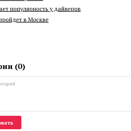
ает популярность у дайверов
пройдет в Москве
ии (
0
)
вать