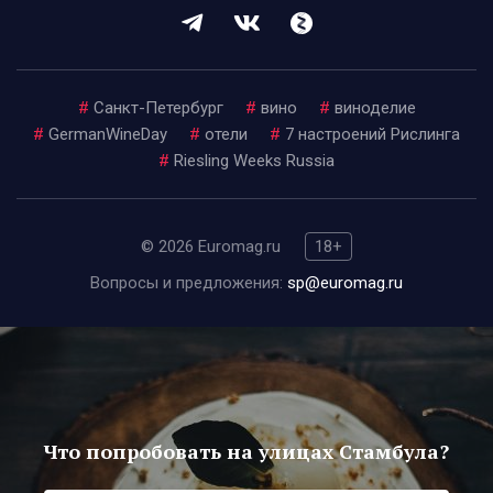
#
Санкт-Петербург
#
вино
#
виноделие
#
GermanWineDay
#
отели
#
7 настроений Рислинга
#
Riesling Weeks Russia
© 2026 Euromag.ru
18+
Вопросы и предложения:
sp@euromag.ru
Что попробовать на улицах Стамбула?