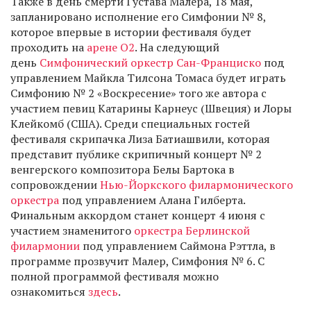
Также в день смерти Густава Малера, 18 мая,
запланировано исполнение его Симфонии № 8,
которое впервые в истории фестиваля будет
проходить на
арене O2
. На следующий
день
Симфонический оркестр Сан-Франциско
под
управлением Майкла Тилсона Томаса будет играть
Симфонию № 2 «Воскресение» того же автора с
участием певиц Катарины Карнеус (Швеция) и Лоры
Клейкомб (США). Среди специальных гостей
фестиваля скрипачка Лиза Батиашвили, которая
представит публике скрипичный концерт № 2
венгерского композитора Белы Бартока в
сопровождении
Нью-Йоркского филармонического
оркестра
под управлением Алана Гилберта.
Финальным аккордом станет концерт 4 июня с
участием знаменитого
оркестра Берлинской
филармонии
под управлением Саймона Рэттла, в
программе прозвучит Малер, Симфония № 6. С
полной программой фестиваля можно
ознакомиться
здесь
.