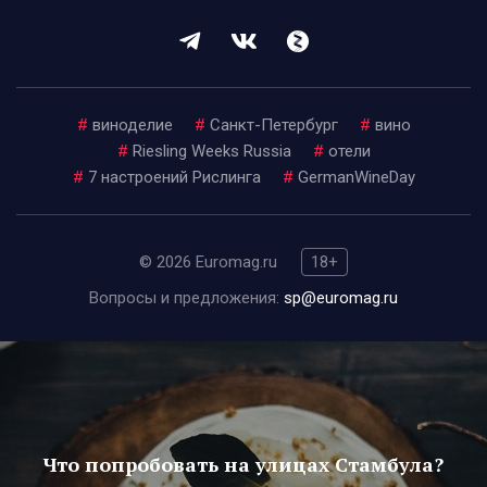
#
виноделие
#
Санкт-Петербург
#
вино
#
Riesling Weeks Russia
#
отели
#
7 настроений Рислинга
#
GermanWineDay
© 2026 Euromag.ru
18+
Вопросы и предложения:
sp@euromag.ru
Что попробовать на улицах Стамбула?