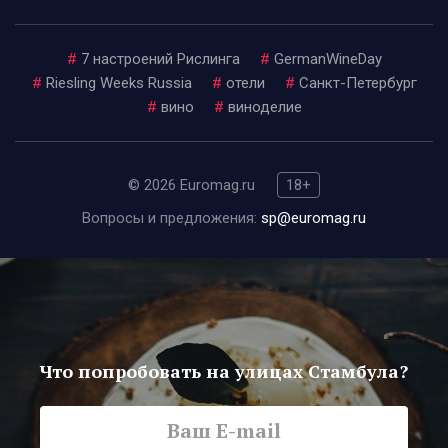
#
7 настроений Рислинга
#
GermanWineDay
#
Riesling Weeks Russia
#
отели
#
Санкт-Петербург
#
вино
#
виноделие
© 2026 Euromag.ru
18+
Вопросы и предложения:
sp@euromag.ru
Что попробовать на улицах Стамбула?