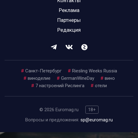
Контакты
Реклама
Партнеры
Редакция
#
Санкт-Петербург
#
Riesling Weeks Russia
#
виноделие
#
GermanWineDay
#
вино
#
7 настроений Рислинга
#
отели
© 2026 Euromag.ru
18+
Вопросы и предложения:
sp@euromag.ru