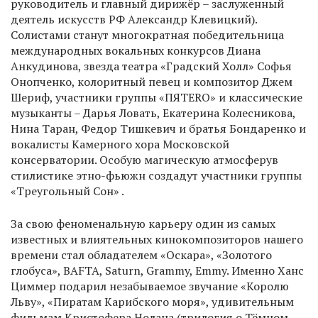
руководитель и главный дирижёр – заслуженный
деятель искусств РФ Александр Клевицкий).
Солистами станут многократная победительница
международных вокальных конкурсов Диана
Анкудинова, звезда театра «Градский Холл» Софья
Онопченко, колоритный певец и композитор Джем
Шериф, участники группы «ПЯТЕRO» и классические
музыканты – Дарья Ловать, Екатерина Колесникова,
Нина Таран, Федор Тишкевич и братья Бондаренко и
вокалисты Камерного хора Московской
консерватории. Особую магическую атмосферув
стилистике этно-фьюжн создадут участники группы
«Треугольный Сон» .
За свою феноменальную карьеру один из самых
известных и влиятельных кинокомпозиторов нашего
времени стал обладателем «Оскара», «Золотого
глобуса», BAFTA, Saturn, Grammy, Emmy. Именно Ханс
Циммер подарил незабываемое звучание «Королю
Льву», «Пиратам Карибского моря», удивительным
фильмам Кристофера Нолана (трилогия о Тёмном