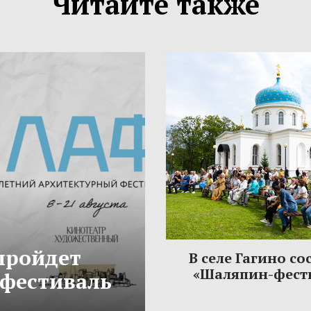
Читайте также
 пройдет
В селе Гагино со
«Шаляпин-фест
фестиваль