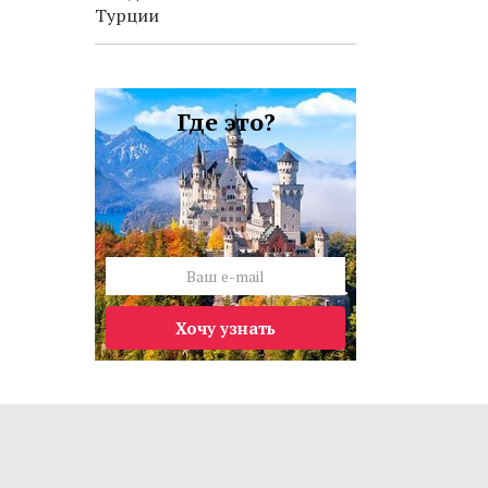
Турции
Где это?
Хочу узнать