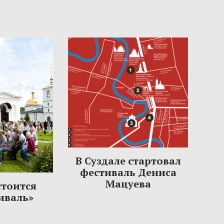
В Суздале стартовал
фестиваль Дениса
Мацуева
стоится
иваль»