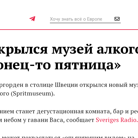
крылся музей алког
онец-то пятница»
ргорден в столице Швеции открылся новый муз
ого (Spritmuseum).
нием станет дегустационная комната, бар и р
 небом у гавани Васа, сообщает
Sveriges Radio.
 может похвастаться «опьяняющим видом» на