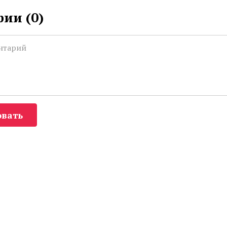
ии (
0
)
вать