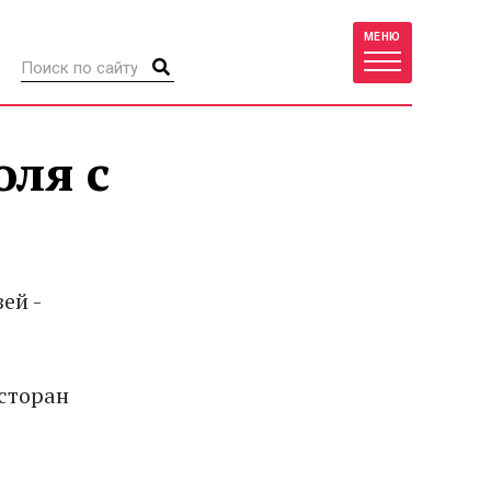
МЕНЮ
оля с
ей -
есторан