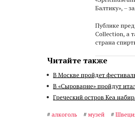
Балтику», – з
Публике пред
Collection, а
страна спирт
Читайте также
В Москве пройдет фестивал
В «Сыроварне» пройдут ита
Греческий остров Кеа набир
#
алкоголь
#
музей
#
Швеци