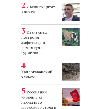
7 вечных цитат
Кличко
Итальянец
построил
амфитеатр и
водил туда
туристов
Кадаргаванский
каньон
Россиянки
украли 5 кг
пахлавы со
шведского стола в