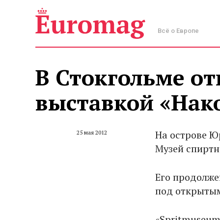
Всё о Европе
В Стокгольме от
выставкой «Нак
На острове Ю
25 мая 2012
Музей спиртн
Его продолже
под открытым
«Spritmuseum