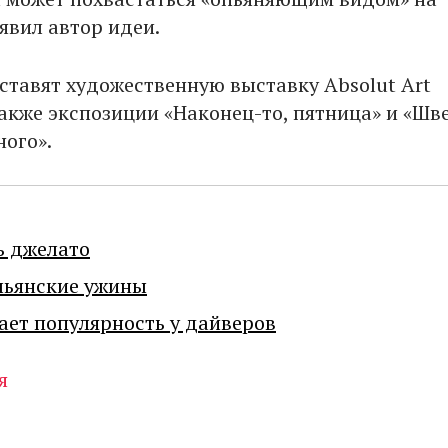
аявил автор идеи.
ставят художественную выставку Absolut Art
 также экспозиции «Наконец-то, пятница» и «Шв
ного».
ь джелато
льянские ужины
ает популярность у дайверов
я