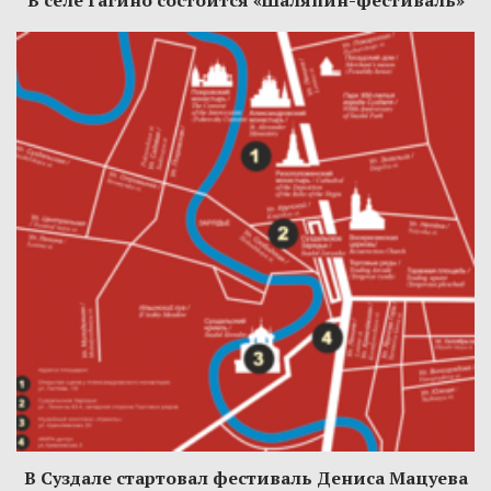
В Суздале стартовал фестиваль Дениса Мацуева