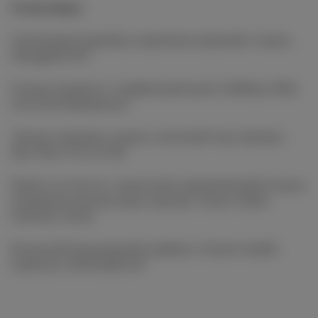
Гастропары:
Опаленный камамбер, мармелад маракуйя | Loimer,
Gluegglich ROT
Гужеры прошутто, трюфельный крем | Kühling-Gillot
Cuvée Rot Rheinhessen
Тартар говядина, чоризо, копченый сыр, бриошь |
Mas Théo P'tit Ga VdF
Паштет из лосося с креветкой, маринованный огурец,
домашняя красная икра, бриошь | Fanny Adams
Carbonic Attack
Веганский шоколадный трюфель | Donati Camillo
Lambrusco dell'Emilia IGP