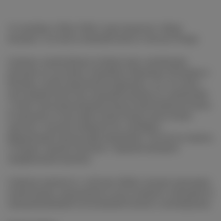
16 октября в Wine Folly в пространстве «Море
музыки» состоится винный ужин от бистро Nouge.
Сомелье Артём Дулов отобрал пять необычных
бутылок из Австрии, Германии, Франции, Испании и
Италии, чтобы продемонстрировать, что это вино –
настоящий smart buy (мудрый выбор) по сравнению
с более консервативными представителями региона.
К каждому из них шеф-повар Nouge подготовил
закуски с легким оммажем на стритфуд –
фирменный тартар шеф заправляет соусом из чоризо,
а тёплые сырные булочки с пармой начиняет
трюфельным кремом.
Событие начнется с welcome drink и легких джазовых
композиции, продолжится дегустацией и завершится
завораживающей экспозицией ночного океанариума.