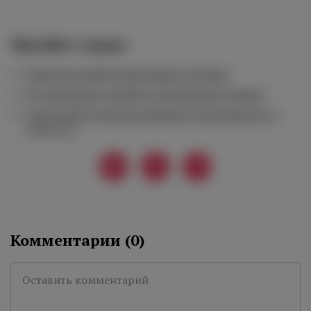
Читайте также
В Москве пройдет фестиваль джелато
В «Сыроварне» пройдут итальянские ужины
Греческий остров Кеа набирает популярность у
дайверов
Комментарии (
0
)