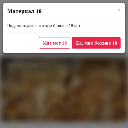
×
Материал 18+
В Wine Folly пройдет осенний
Подтверждите, что вам больше 18 лет
ужин с бистро Nouge и
европейскими винами
Мне нет 18
Да, мне больше 18
9 октября 2025