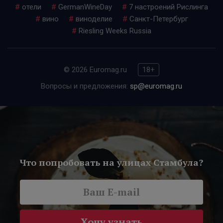
#
отели
#
GermanWineDay
#
7 настроений Рислинга
#
вино
#
виноделие
#
Санкт-Петербург
#
Riesling Weeks Russia
© 2026 Euromag.ru
18+
Вопросы и предложения:
sp@euromag.ru
Что попробовать на улицах Стамбула?
Хочу узнать