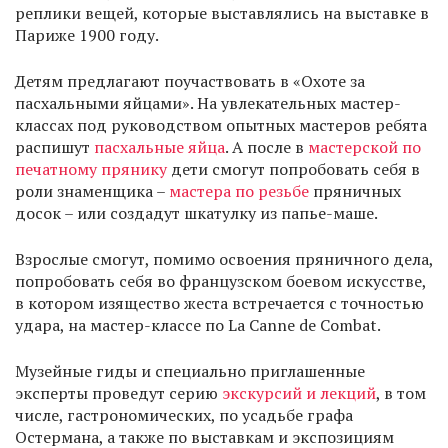
реплики вещей, которые выставлялись на выставке в
Париже 1900 году.
Детям предлагают поучаствовать в «Охоте за
пасхальными яйцами». На увлекательных мастер-
классах под руководством опытных мастеров ребята
распишут
пасхальные яйца
. А после в
м
астерской по
печатному прянику
дети смогут попробовать себя в
роли знаменщика –
мастера по резьбе
пряничных
досок – или создадут шкатулку из папье-маше.
Взрослые смогут, помимо освоения пряничного дела,
попробовать себя во французском боевом искусстве,
в котором изящество жеста встречается с точностью
удара, на мастер-классе по La Canne de Combat.
Музейные гиды и специально приглашенные
эксперты проведут серию
экскурсий и лекций
, в том
числе, гастрономических, по усадьбе графа
Остермана, а также по выставкам и экспозициям