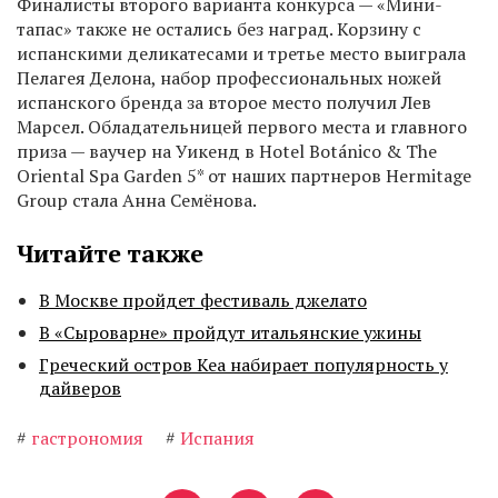
Финалисты второго варианта конкурса — «Мини-
тапас» также не остались без наград. Корзину с
испанскими деликатесами и третье место выиграла
Пелагея Делона, набор профессиональных ножей
испанского бренда за второе место получил Лев
Марсел. Обладательницей первого места и главного
приза — ваучер на Уикенд в Hotel Botánico & The
Oriental Spa Garden 5* от наших партнеров Hermitage
Group стала Анна Семёнова.
Читайте также
В Москве пройдет фестиваль джелато
В «Сыроварне» пройдут итальянские ужины
Греческий остров Кеа набирает популярность у
дайверов
#
гастрономия
#
Испания