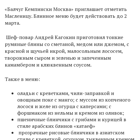
«Балчуг Кемпински Москва» приглашает отметить
Масленицу. Блинное меню будет действовать до 2
марта.
Шеф-повар Андрей Кагокин приготовил тонкие
румяные блины со сметаной, медом или джемом, с
красной и щучьей икрой, малосольным лососем,
творожным сыром и зеленью и запеченным
камамбером и клюквенным соусом.
Также в меню:
оладьи с креветками, чили-заправкой и
овощным поке с манго; с муссом из копченого
лосося и желе из огурца с каперсами; с
форшмаком из нельмы и кремом из оливок;
пшеничные блинчики с грибами и курицей в
стиле арабских блинов «катаеф»
прозрачные рисовые блинчики в азиатском
стиле с креветкой, огурцом, тыквенным кремом