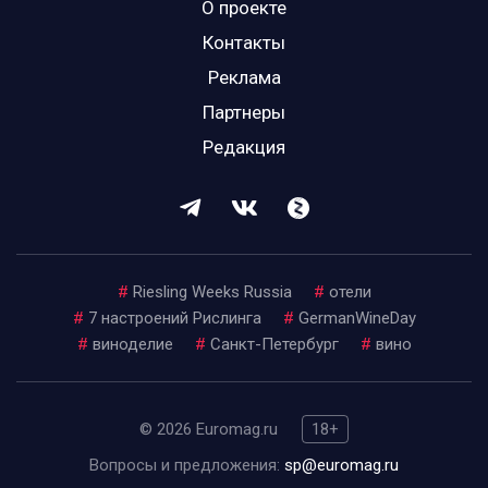
О проекте
Контакты
Реклама
Партнеры
Редакция
#
Riesling Weeks Russia
#
отели
#
7 настроений Рислинга
#
GermanWineDay
#
виноделие
#
Санкт-Петербург
#
вино
© 2026 Euromag.ru
18+
Вопросы и предложения:
sp@euromag.ru