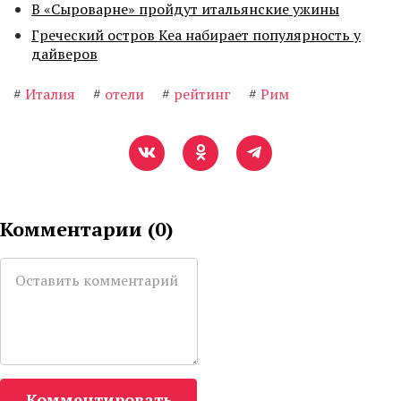
В «Сыроварне» пройдут итальянские ужины
Греческий остров Кеа набирает популярность у
дайверов
#
Италия
#
отели
#
рейтинг
#
Рим
Комментарии (
0
)
Комментировать