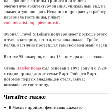
на вершине лестницы Тринита дей Монти,
элегантную архитектуру здания, уникальный вид на
знаменитую площадь Испании и прекрасную работу
персонала гостиницы, пишет
comunicatistampapiemonte.it
.
Журнал Travel & Leisure подчеркивает роскошь этого
отеля, в котором, кстати, останавливалась Грейс
Келли, частично проведшая там свой медовый месяц.
В отеле 95 номеров, из них 13 – номера класса люкс.
Отель
Hassler Roma
был основан в 1893 году и с 1920-
х годов принадлежит семье Вирт. Роберто Вирт,
потомок первых владельцев отеля, сейчас
возглавляет гостиницу.
Читайте также
В Москве пройдет фестиваль джелато