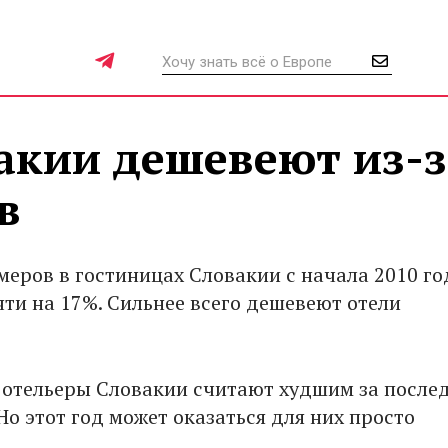
акии дешевеют из-з
в
меров в гостиницах Словакии с начала 2010 го
чти на 17%. Сильнее всего дешевеют отели
отельеры Словакии считают худшим за после
Но этот год может оказаться для них просто