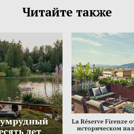
Читайте также
Изумрудный
La Réserve Firenze 
историческом па
есять лет