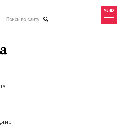
МЕНЮ
а
да
дние