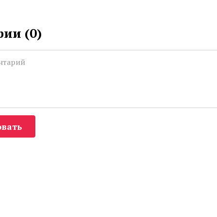
ии (
0
)
вать