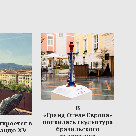
В
«Гранд Отеле Европа»
появилась скульптура
откроется в
бразильского
лаццо XV
художника