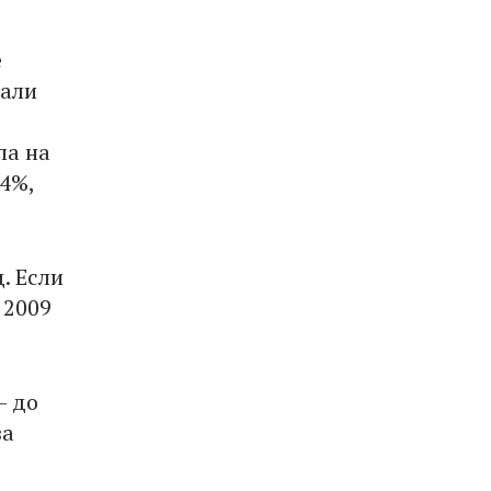
е
пали
ла на
,4%,
. Если
 2009
- до
за