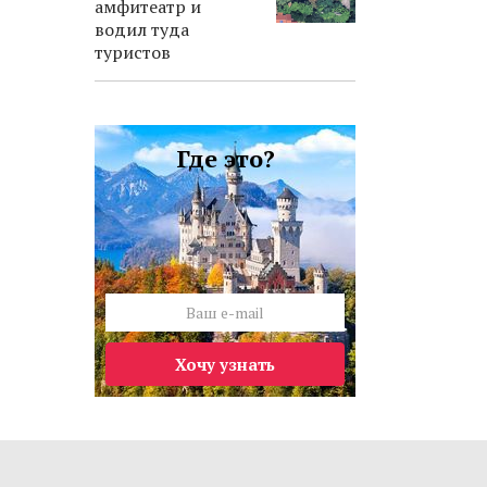
амфитеатр и
водил туда
туристов
Где это?
Хочу узнать