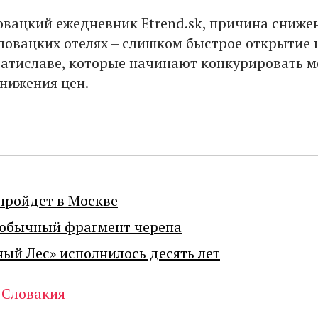
овацкий ежедневник Etrend.sk, причина сниже
ловацких отелях – слишком быстрое открытие
ратиславе, которые начинают конкурировать 
снижения цен.
пройдет в Москве
еобычный фрагмент черепа
ный Лес» исполнилось десять лет
Словакия