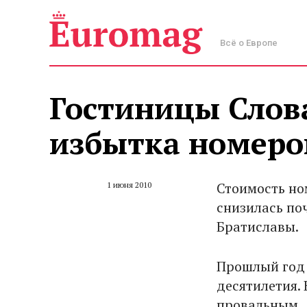
Всё о Европе
Гостиницы Слов
избытка номеро
Стоимость но
1 июня 2010
снизилась по
Братиславы.
Прошлый год 
десятилетия. 
провальным.